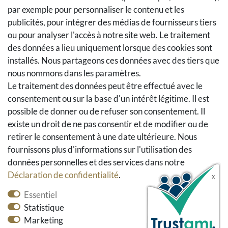
Droit de rétractation
par exemple pour personnaliser le contenu et les
Retours
publicités, pour intégrer des médias de fournisseurs tiers
Se rétracter du contrat
ou pour analyser l'accès à notre site web. Le traitement
Panier d'achat
des données a lieu uniquement lorsque des cookies sont
A la caisse
installés. Nous partageons ces données avec des tiers que
nous nommons dans les paramètres.
Aide
Le traitement des données peut être effectué avec le
Social Media
consentement ou sur la base d'un intérêt légitime. Il est
possible de donner ou de refuser son consentement. Il
Facebook
existe un droit de ne pas consentir et de modifier ou de
Instagram
retirer le consentement à une date ultérieure. Nous
Pinterest
fournissons plus d'informations sur l'utilisation des
Youtube
données personnelles et des services dans notre
Houzz
Déclaration de confidentialité
.
Essentiel
Statistique
Marketing