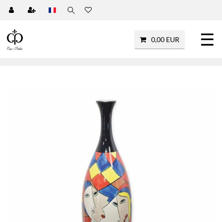
☰
0,00 EUR