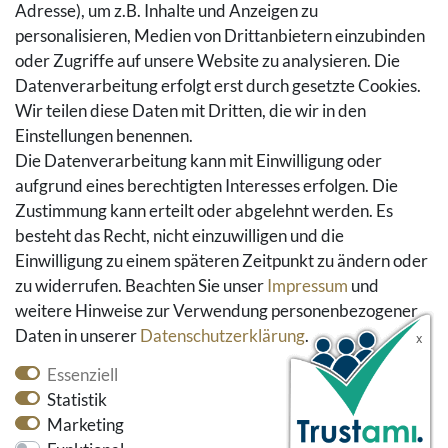
Adresse), um z.B. Inhalte und Anzeigen zu
Rückgaberecht
personalisieren, Medien von Drittanbietern einzubinden
Vertrag widerrufen
oder Zugriffe auf unsere Website zu analysieren. Die
Warenkorb
Datenverarbeitung erfolgt erst durch gesetzte Cookies.
Hilfe
Wir teilen diese Daten mit Dritten, die wir in den
Einstellungen benennen.
Social Media
Die Datenverarbeitung kann mit Einwilligung oder
Facebook
aufgrund eines berechtigten Interesses erfolgen. Die
Instagram
Zustimmung kann erteilt oder abgelehnt werden. Es
Pinterest
besteht das Recht, nicht einzuwilligen und die
Youtube
Einwilligung zu einem späteren Zeitpunkt zu ändern oder
Houzz
zu widerrufen. Beachten Sie unser
Impressum
und
weitere Hinweise zur Verwendung personenbezogener
Daten in unserer
Daten­schutz­erklärung
.
Essenziell
Statistik
Marketing