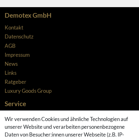
Demotex GmbH
Kontakt
Datenschutz
AGB
Impressum
News
Links
Ratgeber
Luxury Goods Group
Service
Zahlungsarten
Wir verwenden Cookies und ähnliche Technologien auf
Versandarten & -kosten
unserer Website und verarbeiten personenbezogene
Widerrufsrecht
Daten von Besucher:innen unserer Webseite (z.B. IP-