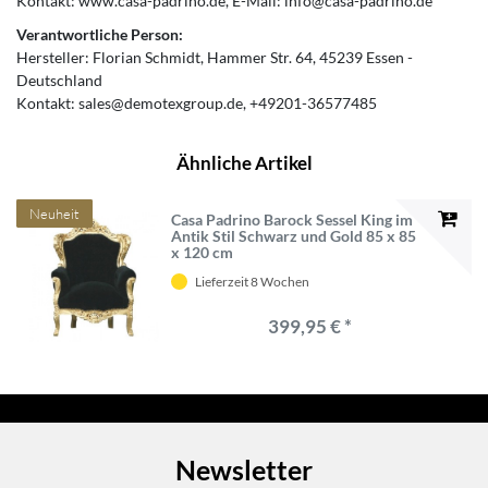
Kontakt:
www.casa-padrino.de
E-Mail:
info@casa-padrino.de
Verantwortliche Person:
Hersteller:
Florian Schmidt
Hammer Str.
64
45239
Essen
Deutschland
Kontakt:
sales@demotexgroup.de
+49201-36577485
Ähnliche Artikel
Neuheit
Casa Padrino Barock Sessel King im
Antik Stil Schwarz und Gold 85 x 85
x 120 cm
Lieferzeit 8 Wochen
399,95 € *
Newsletter