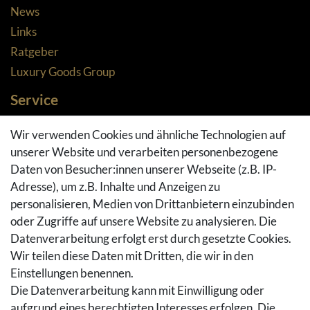
News
Links
Ratgeber
Luxury Goods Group
Service
Zahlungsarten
Wir verwenden Cookies und ähnliche Technologien auf
Versandarten & -kosten
unserer Website und verarbeiten personenbezogene
Widerrufsrecht
Daten von Besucher:innen unserer Webseite (z.B. IP-
Adresse), um z.B. Inhalte und Anzeigen zu
Rückgaberecht
personalisieren, Medien von Drittanbietern einzubinden
Vertrag widerrufen
oder Zugriffe auf unsere Website zu analysieren. Die
Warenkorb
Datenverarbeitung erfolgt erst durch gesetzte Cookies.
Hilfe
Wir teilen diese Daten mit Dritten, die wir in den
Einstellungen benennen.
Social Media
Die Datenverarbeitung kann mit Einwilligung oder
Facebook
aufgrund eines berechtigten Interesses erfolgen. Die