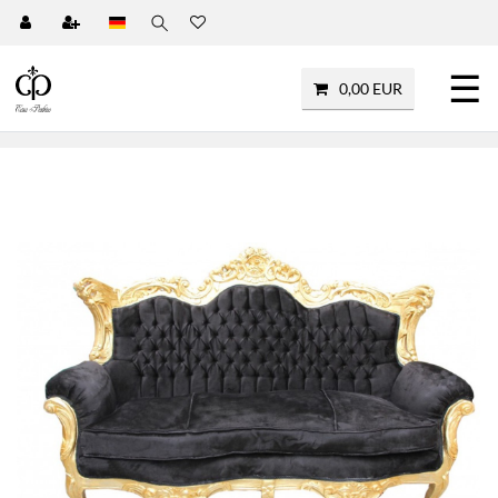
☰
0,00 EUR