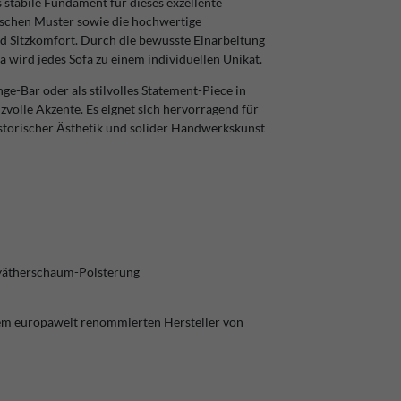
 stabile Fundament für dieses exzellente
ischen Muster sowie die hochwertige
d Sitzkomfort. Durch die bewusste Einarbeitung
wird jedes Sofa zu einem individuellen Unikat.
e-Bar oder als stilvolles Statement-Piece in
zvolle Akzente. Es eignet sich hervorragend für
storischer Ästhetik und solider Handwerkskunst
lyätherschaum-Polsterung
 dem europaweit renommierten Hersteller von