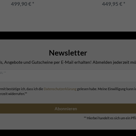
499,90 € *
449,95 € *
Newsletter
s, Angebote und Gutscheine per E-Mail erhalten! Abmelden jederzeit mö
IL **
rmit bestätige ich, dass ich die
Daten­schutz­erklärung
gelesen habe. Meine Einwilligung kann i
erzeit widerrufen.**
Abonnieren
** Hierbei handelt es sich um ein Pfli