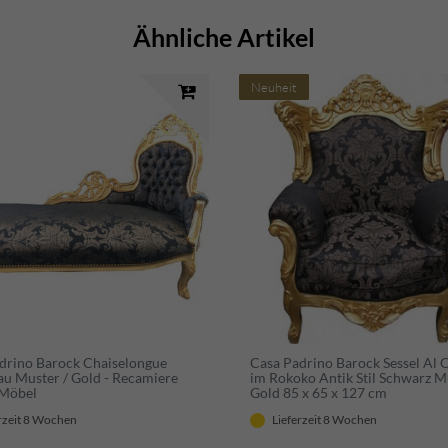
Ähnliche Artikel
Neuheit
drino Barock Chaiselongue
Casa Padrino Barock Sessel Al
au Muster / Gold - Recamiere
im Rokoko Antik Stil Schwarz M
 Möbel
Gold 85 x 65 x 127 cm
rzeit 8 Wochen
Lieferzeit 8 Wochen