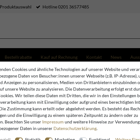
 Produktauswahl
Hotline 0201 36577485
Bestellrabatte
Kauf auf Rechnung
Kontakt
News
Auss
nden Cookies und ähnliche Technologien auf unserer Website und verar
ofa Master im prunkvollen Design Schwarz Muster und Gold 182 x 60 x 125 cm
ezogene Daten von Besucher:innen unserer Webseite (z.B. IP-Adresse), 
nd Anzeigen zu personalisieren, Medien von Drittanbietern einzubinden 
auf unsere Website zu analysieren. Die Datenverarbeitung erfolgt erst du
Casa Padrino
Cookies. Wir teilen diese Daten mit Dritten, die wir in den Einstellungen 
verarbeitung kann mit Einwilligung oder aufgrund eines berechtigten In
Casa Padr
 Die Zustimmung kann erteilt oder abgelehnt werden. Es besteht das Recht
prunkvoll
igen und die Einwilligung zu einem späteren Zeitpunkt zu ändern oder zu
Gold 182 
n. Beachten Sie unser
Impressum
und weitere Hinweise zur Verwendung
bezogener Daten in unserer
Daten­schutz­erklärung
.
nziell
Statistik
Marketing
Funktional
Weitere Eins