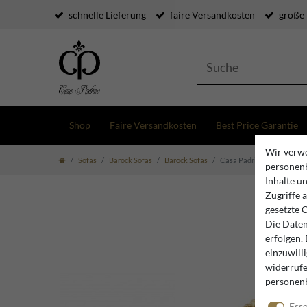
schnelle Lieferung
faire Versandkosten
große
Shop
Faire Versandkosten
Best Price Garantie
Wir verwe
Sofas
Barock Sofas
Barock Sofas
Casa Padrino Barock 2er S
personenb
Inhalte u
Zugriffe 
gesetzte 
Die Daten
erfolgen.
einzuwill
widerrufe
personen
Esse