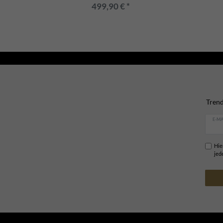
499,90 € *
Trend
E-MA
Hie
jed