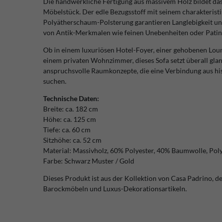
Die handwerkliche Fertigung aus massivem Holz bildet das
Möbelstück. Der edle Bezugsstoff mit seinem charakterist
Polyätherschaum-Polsterung garantieren Langlebigkeit un
von Antik-Merkmalen wie feinen Unebenheiten oder Patina 
Ob in einem luxuriösen Hotel-Foyer, einer gehobenen Loung
einem privaten Wohnzimmer, dieses Sofa setzt überall glan
anspruchsvolle Raumkonzepte, die eine Verbindung aus hi
suchen.
Technische Daten:
Breite: ca. 182 cm
Höhe: ca. 125 cm
Tiefe: ca. 60 cm
Sitzhöhe: ca. 52 cm
Material: Massivholz, 60% Polyester, 40% Baumwolle, Po
Farbe: Schwarz Muster / Gold
Dieses Produkt ist aus der Kollektion von Casa Padrino,
Barockmöbeln und Luxus-Dekorationsartikeln.