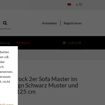
0
Anmelden
Registrieren
tellung
$ SALE $
0,00 EUR
beiten
um z.B.
oder
rch
benennen.
teresses
ino Barock 2er Sofa Master im
, nicht
en Design Schwarz Muster und
x 60 x 125 cm
tellungen