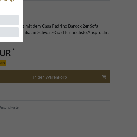
kvolle Eleganz mit dem Casa Padrino Barock 2er Sofa
efertigtes Unikat in Schwarz-Gold für höchste Ansprüche.
*
EUR
hen
In den Warenkorb
ersandkosten