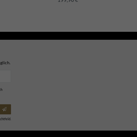
glich.
ch
chtfeld.