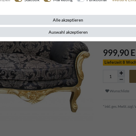
Artikelnummer
91236
Alle akzeptieren
Erleben Sie prun
Auswahl akzeptieren
Master. Ein handg
999,90 
Lieferzeit 8 Woc
Wunschliste
* inkl. ges. MwSt. zzgl.
V