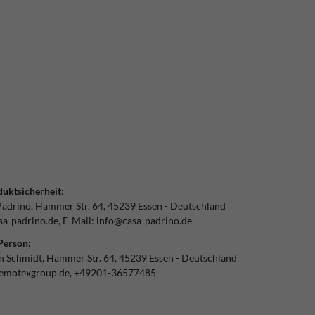
uktsicherheit:
Padrino
Hammer Str.
64
45239
Essen
Deutschland
a-padrino.de
E-Mail:
info@casa-padrino.de
Person:
an Schmidt
Hammer Str.
64
45239
Essen
Deutschland
emotexgroup.de
+49201-36577485