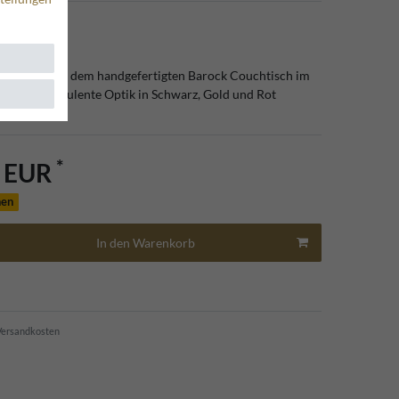
le Eleganz mit dem handgefertigten Barock Couchtisch im
durch seine opulente Optik in Schwarz, Gold und Rot
*
0 EUR
hen
In den Warenkorb
ersandkosten