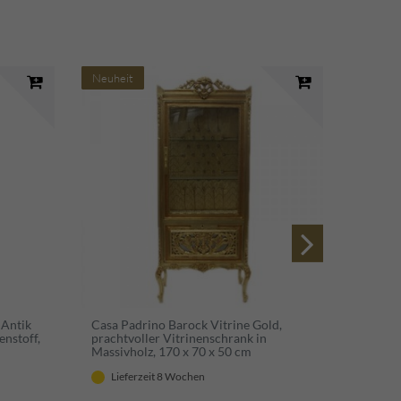
Neuheit
Neuhei
 Antik
Casa Padrino Barock Vitrine Gold,
Casa P
enstoff,
prachtvoller Vitrinenschrank in
ModF5 
Massivholz, 170 x 70 x 50 cm
Massivh
Lieferzeit 8 Wochen
Lief