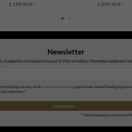
1.199,90 € *
1.099,90 € *
Newsletter
s, Angebote und Gutscheine per E-Mail erhalten! Abmelden jederzeit mö
IL **
rmit bestätige ich, dass ich die
Daten­schutz­erklärung
gelesen habe. Meine Einwilligung kann i
erzeit widerrufen.**
Abonnieren
** Hierbei handelt es sich um ein Pfli