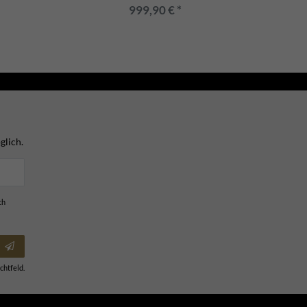
999,90 € *
glich.
ch
chtfeld.