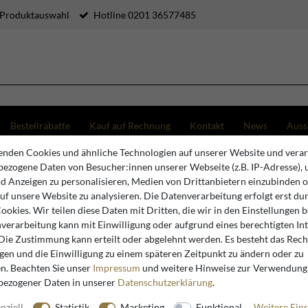
 Produktauswahl
Hotline 0201 36577485
Bestellrabatte
Kauf auf Rechnung
Kontakt
News
Auss
nden Cookies und ähnliche Technologien auf unserer Website und verar
uchtisch im Antik Stil Schwarz / Gold / Rot 130 x 85 x 45 cm
ezogene Daten von Besucher:innen unserer Webseite (z.B. IP-Adresse), 
nd Anzeigen zu personalisieren, Medien von Drittanbietern einzubinden 
auf unsere Website zu analysieren. Die Datenverarbeitung erfolgt erst du
Casa Padrino
Cookies. Wir teilen diese Daten mit Dritten, die wir in den Einstellungen 
verarbeitung kann mit Einwilligung oder aufgrund eines berechtigten In
Casa Padr
 Die Zustimmung kann erteilt oder abgelehnt werden. Es besteht das Recht
Antik Stil
igen und die Einwilligung zu einem späteren Zeitpunkt zu ändern oder zu
45 cm
n. Beachten Sie unser
Impressum
und weitere Hinweise zur Verwendung
bezogener Daten in unserer
Daten­schutz­erklärung
.
nziell
Statistik
Marketing
Funktional
Weitere Eins