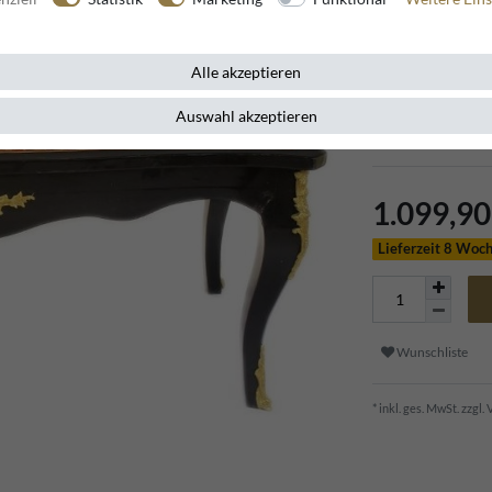
Artikelnummer
95251
Alle akzeptieren
Erleben Sie roya
Auswahl akzeptieren
Boulle Stil, der 
überzeugt.
1.099,9
Lieferzeit 8 Woc
Wunschliste
* inkl. ges. MwSt. zzgl.
V