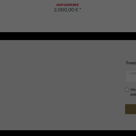
UVP 3.999,90 €
2.000,00 € *
Trend
E-MA
Hie
jed