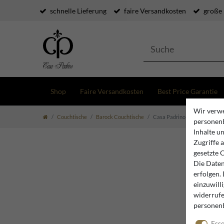
schnelle Lieferung
faire Versandkosten
große
Shop
Faire Versandkosten
Best Price Garantie
Wir verwe
Couchtische
Barock Couchtische
Casa Padrino Barock Boulle Co
personenb
Inhalte u
Zugriffe 
gesetzte 
Die Daten
erfolgen.
einzuwill
widerrufe
personen
Esse