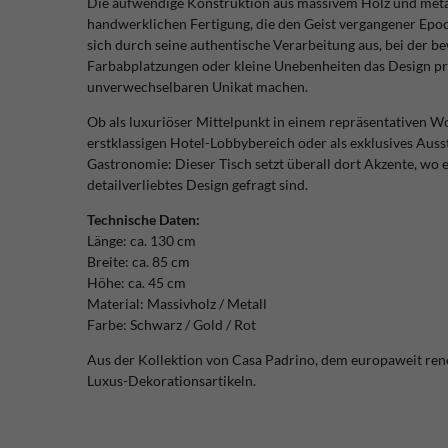
Die aufwendige Konstruktion aus massivem Holz und metal
handwerklichen Fertigung, die den Geist vergangener Epoch
sich durch seine authentische Verarbeitung aus, bei der 
Farbabplatzungen oder kleine Unebenheiten das Design p
unverwechselbaren Unikat machen.
Ob als luxuriöser Mittelpunkt in einem repräsentativen Wo
erstklassigen Hotel-Lobbybereich oder als exklusives Aus
Gastronomie: Dieser Tisch setzt überall dort Akzente, wo 
detailverliebtes Design gefragt sind.
Technische Daten:
Länge: ca. 130 cm
Breite: ca. 85 cm
Höhe: ca. 45 cm
Material: Massivholz / Metall
Farbe: Schwarz / Gold / Rot
Aus der Kollektion von Casa Padrino, dem europaweit re
Luxus-Dekorationsartikeln.