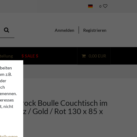
0
Anmelden
Registrieren
tellung
$ SALE $
0,00 EUR
beiten
um z.B.
oder
rch
benennen.
teresses
ino Barock Boulle Couchtisch im
, nicht
 Schwarz / Gold / Rot 130 x 85 x
tellungen