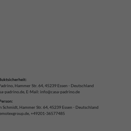
uktsicherheit:
Padrino
Hammer Str.
64
45239
Essen
Deutschland
a-padrino.de
E-Mail:
info@casa-padrino.de
Person:
an Schmidt
Hammer Str.
64
45239
Essen
Deutschland
emotexgroup.de
+49201-36577485