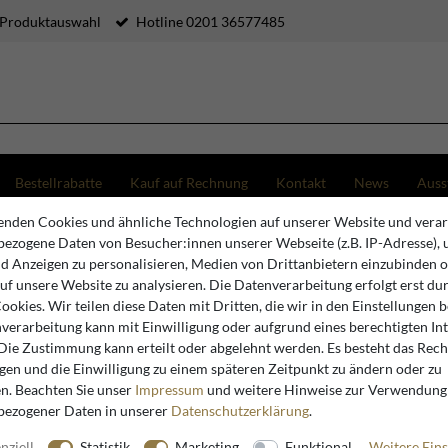
 Produktauswahl
Hotline 0201 36577485
Bestellrabatte
Kauf auf Rechnung
Kontakt
News
Auss
nden Cookies und ähnliche Technologien auf unserer Website und verar
o Barock Damen Büste Schwarz 35 x 20 x H. 50 cm - Dekofigur im Barockstil
ezogene Daten von Besucher:innen unserer Webseite (z.B. IP-Adresse), 
nd Anzeigen zu personalisieren, Medien von Drittanbietern einzubinden 
auf unsere Website zu analysieren. Die Datenverarbeitung erfolgt erst du
Casa Padrino
Cookies. Wir teilen diese Daten mit Dritten, die wir in den Einstellungen 
verarbeitung kann mit Einwilligung oder aufgrund eines berechtigten In
Casa Pad
 Die Zustimmung kann erteilt oder abgelehnt werden. Es besteht das Recht
Schwarz 3
igen und die Einwilligung zu einem späteren Zeitpunkt zu ändern oder zu
Barocksti
n. Beachten Sie unser
Impressum
und weitere Hinweise zur Verwendung
bezogener Daten in unserer
Daten­schutz­erklärung
.
nziell
Statistik
Marketing
Funktional
Weitere Eins