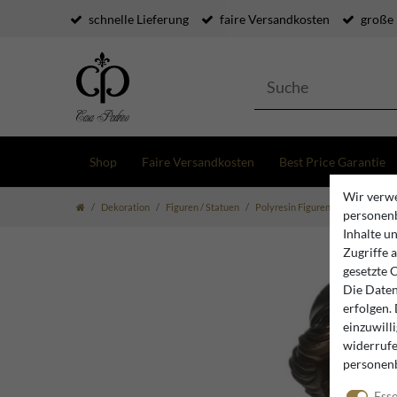
schnelle Lieferung
faire Versandkosten
große
Shop
Faire Versandkosten
Best Price Garantie
Wir verwe
Dekoration
Figuren / Statuen
Polyresin Figuren
Casa Padrin
personenb
Inhalte u
Zugriffe 
gesetzte 
Die Daten
erfolgen.
einzuwill
widerrufe
personen
Esse