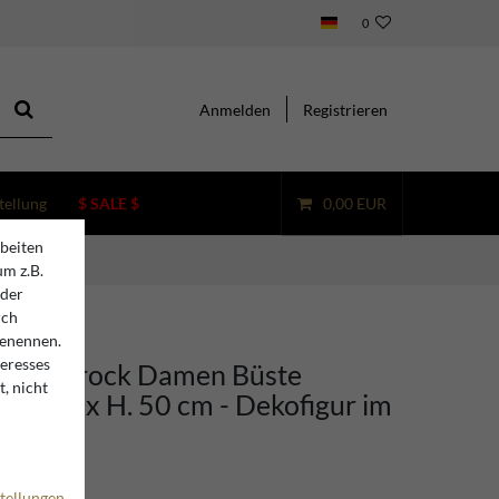
0
Anmelden
Registrieren
tellung
$ SALE $
0,00 EUR
beiten
um z.B.
oder
rch
benennen.
teresses
rino Barock Damen Büste
, nicht
5 x 20 x H. 50 cm - Dekofigur im
l
tellungen