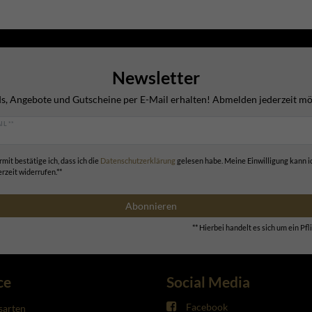
Newsletter
s, Angebote und Gutscheine per E-Mail erhalten! Abmelden jederzeit mö
IL **
rmit bestätige ich, dass ich die
Daten­schutz­erklärung
gelesen habe. Meine Einwilligung kann i
erzeit widerrufen.**
Abonnieren
** Hierbei handelt es sich um ein Pfli
ce
Social Media
Facebook
sarten