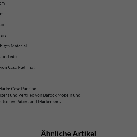
 cm
cm
cm
warz
ebiges Material
t und edel
 von Casa Padrino!
Marke Casa Padrino.
duzent und Vertrieb von Barock Möbeln und
eutschen Patent und Markenamt.
Ähnliche Artikel