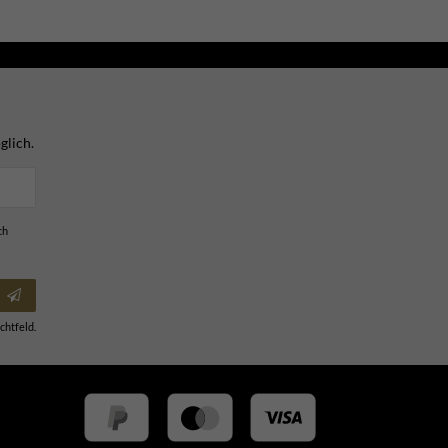
glich.
ch
chtfeld.