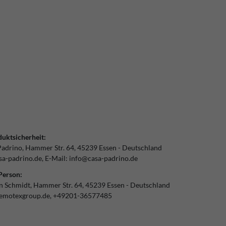
uktsicherheit:
Padrino
Hammer Str.
64
45239
Essen
Deutschland
a-padrino.de
E-Mail:
info@casa-padrino.de
Person:
an Schmidt
Hammer Str.
64
45239
Essen
Deutschland
emotexgroup.de
+49201-36577485