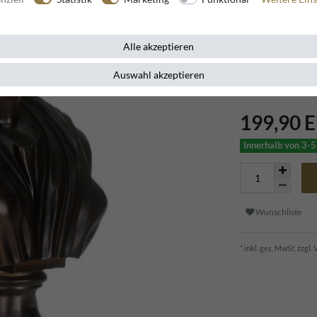
Artikelnummer
10765
Alle akzeptieren
Diese wunderschön
Auswahl akzeptieren
stilvolles Wohn 
199,90 
Innerhalb von 3-5
Wunschliste
* inkl. ges. MwSt. zzgl.
V