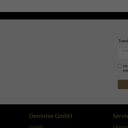
Trend
E-MA
Hie
jed
Demotex GmbH
Servi
Kontakt
Zahlung