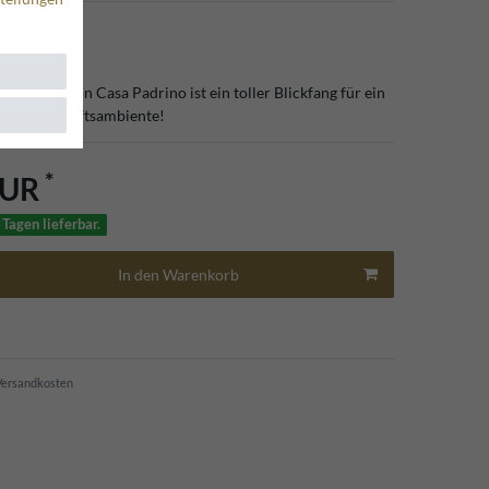
8
e Büste von Casa Padrino ist ein toller Blickfang für ein
-oder Geschäftsambiente!
*
EUR
 Tagen lieferbar.
In den Warenkorb
ersandkosten