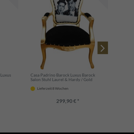
 Luxus
Casa Padrino Barock Luxus Barock
Casa P
Salon Stuhl Laurel & Hardy / Gold
Stuhl 
mit Hig
Barock
Lieferzeit 8 Wochen
.
Lief
299,90 € *