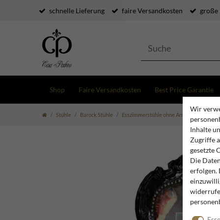
schnelle Lieferung
faire Versandkosten
große
Shop
Faire Versandkosten
Best Price Garantie
Wir verwe
Stühle
Barock Stühle
Esszimmerstühle ohne Armlehne
Casa 
personenb
Inhalte u
Zugriffe 
gesetzte 
Die Daten
erfolgen.
einzuwill
widerrufe
personen
Esse