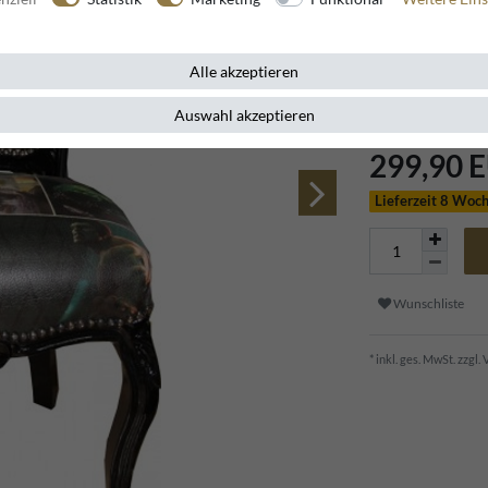
Artikelnummer
91560
Alle akzeptieren
Auswahl akzeptieren
299,90 
Lieferzeit 8 Woc
Wunschliste
* inkl. ges. MwSt. zzgl.
V