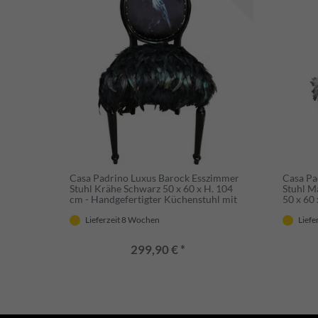
Casa Padrino Luxus Barock Esszimmer
Casa Pa
Stuhl Krähe Schwarz 50 x 60 x H. 104
Stuhl M
cm - Handgefertigter Küchenstuhl mit
50 x 60
Kunstfedern - Barock Esszimmer Möbel
Pop Art 
Barock
Lieferzeit 8 Wochen
Liefe
299,90 € *