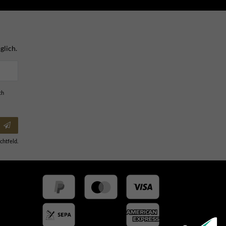
glich.
ch
chtfeld.