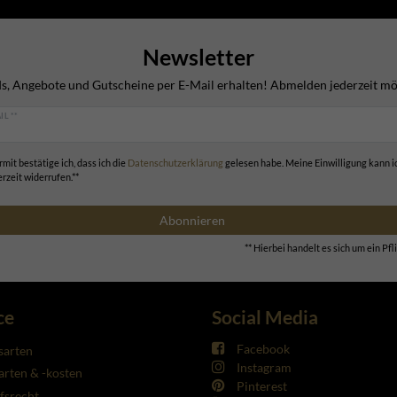
Newsletter
s, Angebote und Gutscheine per E-Mail erhalten! Abmelden jederzeit mö
IL **
rmit bestätige ich, dass ich die
Daten­schutz­erklärung
gelesen habe. Meine Einwilligung kann i
erzeit widerrufen.**
Abonnieren
** Hierbei handelt es sich um ein Pfli
ce
Social Media
Facebook
sarten
Instagram
rten & -kosten
Pinterest
fsrecht