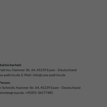
uktsicherheit:
Padrino
Hammer Str.
64
45239
Essen
Deutschland
a-padrino.de
E-Mail:
info@casa-padrino.de
Person:
an Schmidt
Hammer Str.
64
45239
Essen
Deutschland
emotexgroup.de
+49201-36577485