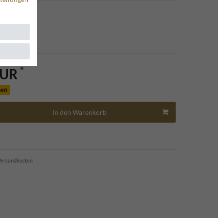
*
EUR
hen
In den Warenkorb
ersandkosten