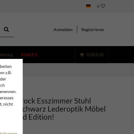
0
Anmelden
Registrieren
tellung
$ SALE $
0,00 EUR
beiten
d Edition!
um z.B.
oder
rch
benennen.
teresses
ino Barock Esszimmer Stuhl
, nicht
ign / Schwarz Lederoptik Möbel
 - Limited Edition!
tellungen