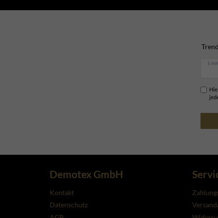
Trend
E-MA
Hie
jed
Demotex GmbH
Servi
Kontakt
Zahlung
Datenschutz
Versanda
AGB
Widerru