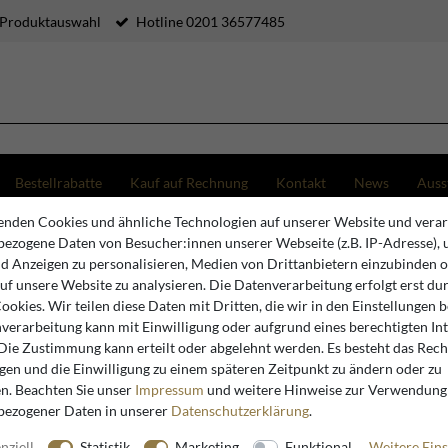
 Produktauswahl
Hotline 0201 36577485
Bestellrabatte
Kauf auf Rechnung
Kontakt
News
Auss
nden Cookies und ähnliche Technologien auf unserer Website und verar
Padrino Barock Esszimmer Stuhl Comic Design / Schwarz Lederoptik Möbel Antik Stil - Limite
ezogene Daten von Besucher:innen unserer Webseite (z.B. IP-Adresse), 
nd Anzeigen zu personalisieren, Medien von Drittanbietern einzubinden 
auf unsere Website zu analysieren. Die Datenverarbeitung erfolgt erst du
Casa Padrino
Cookies. Wir teilen diese Daten mit Dritten, die wir in den Einstellungen 
verarbeitung kann mit Einwilligung oder aufgrund eines berechtigten In
Casa Padr
 Die Zustimmung kann erteilt oder abgelehnt werden. Es besteht das Recht
Comic Des
igen und die Einwilligung zu einem späteren Zeitpunkt zu ändern oder zu
Antik Stil
n. Beachten Sie unser
Impressum
und weitere Hinweise zur Verwendung
bezogener Daten in unserer
Daten­schutz­erklärung
.
nziell
Statistik
Marketing
Funktional
Weitere Eins