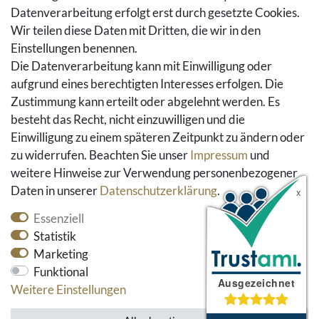
Warenkorb
Datenverarbeitung erfolgt erst durch gesetzte Cookies.
Hilfe
Wir teilen diese Daten mit Dritten, die wir in den
Einstellungen benennen.
Social Media
Die Datenverarbeitung kann mit Einwilligung oder
Facebook
aufgrund eines berechtigten Interesses erfolgen. Die
Instagram
Zustimmung kann erteilt oder abgelehnt werden. Es
Pinterest
besteht das Recht, nicht einzuwilligen und die
Youtube
Einwilligung zu einem späteren Zeitpunkt zu ändern oder
Houzz
zu widerrufen. Beachten Sie unser
Impressum
und
weitere Hinweise zur Verwendung personenbezogener
Daten in unserer
Daten­schutz­erklärung
.
Essenziell
Statistik
Marketing
Funktional
* alle Preise inkl. gesetzlicher Mehrwertsteuer und
Weitere Einstellungen
zzgl. Versandkosten