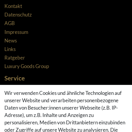
Kontakt
Datenschutz
AGB
Impressum
News
Links
Ratgeber
Luxury Goods Group
Service
Zahlungsarten
Wir verwenden Cookies und ähnliche Technologien auf
Versandarten & -kosten
unserer Website und verarbeiten personenbezogene
Widerrufsrecht
Daten von Besucher:innen unserer Webseite (z.B. IP-
Adresse), um z.B. Inhalte und Anzeigen zu
Rückgaberecht
personalisieren, Medien von Drittanbietern einzubinden
Vertrag widerrufen
oder Zugriffe auf unsere Website zu analysieren. Die