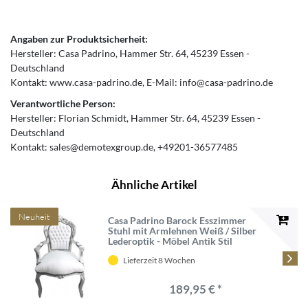
Angaben zur Produktsicherheit:
Hersteller:
Casa Padrino
Hammer Str.
64
45239
Essen
Deutschland
Kontakt:
www.casa-padrino.de
E-Mail:
info@casa-padrino.de
Verantwortliche Person:
Hersteller:
Florian Schmidt
Hammer Str.
64
45239
Essen
Deutschland
Kontakt:
sales@demotexgroup.de
+49201-36577485
Ähnliche Artikel
Neuheit
Casa Padrino Barock Esszimmer
Stuhl mit Armlehnen Weiß / Silber
Lederoptik - Möbel Antik Stil
Lieferzeit 8 Wochen
189,95 € *