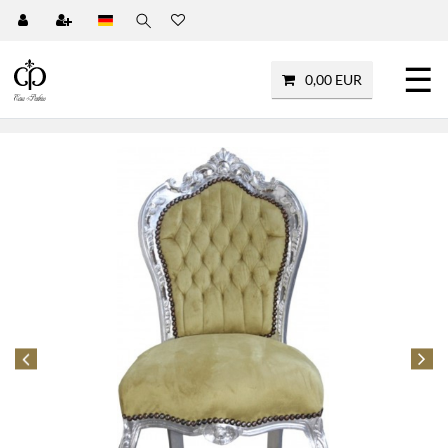
☰
0,00 EUR