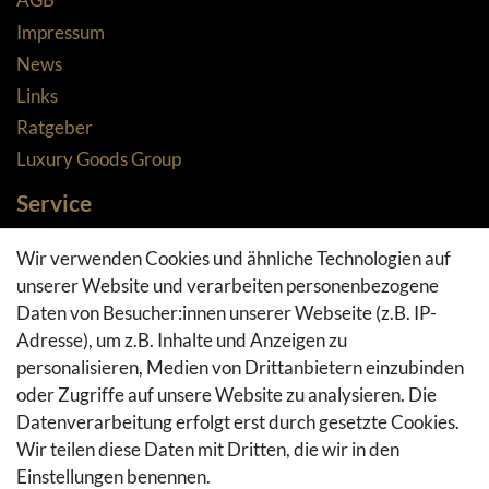
Impressum
News
Links
Ratgeber
Luxury Goods Group
Service
Zahlungsarten
Wir verwenden Cookies und ähnliche Technologien auf
Versandarten & -kosten
unserer Website und verarbeiten personenbezogene
Widerrufsrecht
Daten von Besucher:innen unserer Webseite (z.B. IP-
Adresse), um z.B. Inhalte und Anzeigen zu
Rückgaberecht
personalisieren, Medien von Drittanbietern einzubinden
Vertrag widerrufen
oder Zugriffe auf unsere Website zu analysieren. Die
Warenkorb
Datenverarbeitung erfolgt erst durch gesetzte Cookies.
Hilfe
Wir teilen diese Daten mit Dritten, die wir in den
Einstellungen benennen.
Social Media