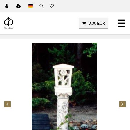
☰
0,00 EUR