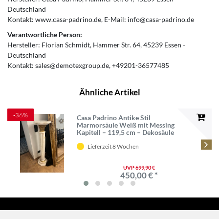
Deutschland
Kontakt:
www.casa-padrino.de
E-Mail:
info@casa-padrino.de
Verantwortliche Person:
Hersteller:
Florian Schmidt
Hammer Str.
64
45239
Essen
Deutschland
Kontakt:
sales@demotexgroup.de
+49201-36577485
Ähnliche Artikel
-36%
Casa Padrino Antike Stil
Marmorsäule Weiß mit Messing
Kapitell – 119,5 cm – Dekosäule
Barockklassik
Lieferzeit 8 Wochen
UVP 699,90 €
450,00 € *