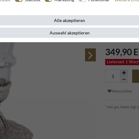
Ein Ausdruck stil
Alle akzeptieren
bereichert jedes
Design.
Auswahl akzeptieren
349,90 
Lieferzeit 1 Woc
Wunschliste
* inkl. ges. MwSt. zzgl.
V