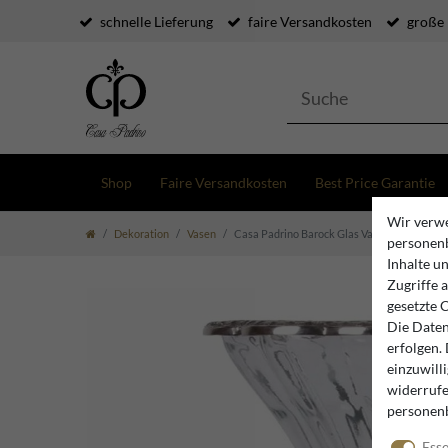
schnelle Lieferung
faire Versandkosten
große
Shop
Faire Versandkosten
Best Price Garantie
Wir verwe
Dekoration
Vasen
Casa Padrino Barock Glas Vase Silber Ø 30 x
personenb
Inhalte u
Zugriffe 
gesetzte 
Die Daten
erfolgen.
einzuwill
widerrufe
personen
Esse