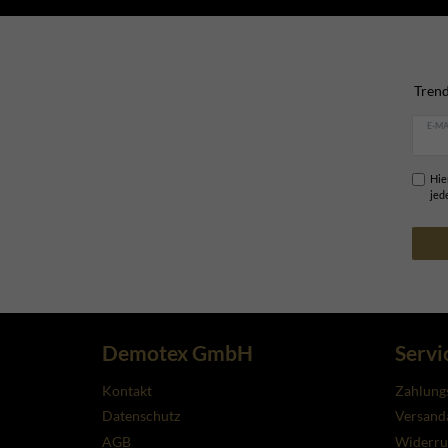
Trend
E-MA
Hie
jed
Demotex GmbH
Servi
Kontakt
Zahlung
Datenschutz
Versanda
AGB
Widerru