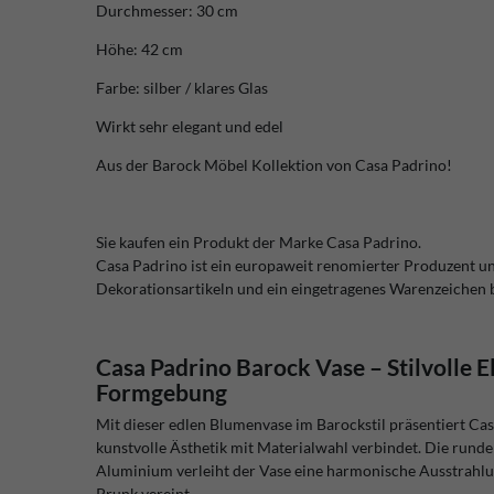
Durchmesser: 30 cm
Höhe: 42 cm
Farbe: silber / klares Glas
Wirkt sehr elegant und edel
Aus der Barock Möbel Kollektion von Casa Padrino!
Sie kaufen ein Produkt der Marke Casa Padrino.
Casa Padrino ist ein europaweit renomierter Produzent u
Dekorationsartikeln und ein eingetragenes Warenzeichen
Casa Padrino Barock Vase – Stilvolle E
Formgebung
Mit dieser edlen Blumenvase im Barockstil präsentiert Ca
kunstvolle Ästhetik mit Materialwahl verbindet. Die run
Aluminium verleiht der Vase eine harmonische Ausstrahlun
Prunk vereint.