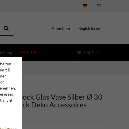
0
Anmelden
Registrieren
tellung
$ SALE $
0,00 EUR
beiten
um z.B.
oder
rch
benennen.
teresses
ino Barock Glas Vase Silber Ø 30
, nicht
m - Barock Deko Accessoires
tellungen
2