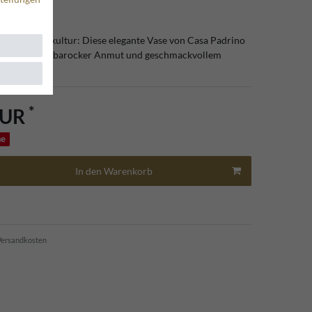
voller Wohnkultur: Diese elegante Vase von Casa Padrino
 Interieur mit barocker Anmut und geschmackvollem
*
EUR
he
In den Warenkorb
ersandkosten