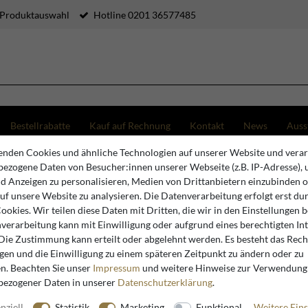
 Produktauswahl
Hotline 0201 36577485
Bestellrabatte
Kauf auf Rechnung
Kontakt
News
Auss
nden Cookies und ähnliche Technologien auf unserer Website und verar
 H. 42 cm - Barock Deko Accessoires
ezogene Daten von Besucher:innen unserer Webseite (z.B. IP-Adresse), 
nd Anzeigen zu personalisieren, Medien von Drittanbietern einzubinden 
auf unsere Website zu analysieren. Die Datenverarbeitung erfolgt erst du
Casa Padrino
Cookies. Wir teilen diese Daten mit Dritten, die wir in den Einstellungen 
verarbeitung kann mit Einwilligung oder aufgrund eines berechtigten In
Casa Padr
 Die Zustimmung kann erteilt oder abgelehnt werden. Es besteht das Recht
x H. 42 c
igen und die Einwilligung zu einem späteren Zeitpunkt zu ändern oder zu
n. Beachten Sie unser
Impressum
und weitere Hinweise zur Verwendung
bezogener Daten in unserer
Daten­schutz­erklärung
.
nziell
Statistik
Marketing
Funktional
Weitere Eins
Artikelnummer
12996