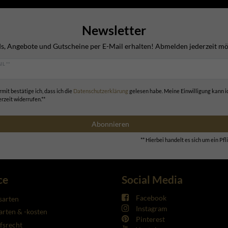
Newsletter
s, Angebote und Gutscheine per E-Mail erhalten! Abmelden jederzeit mö
IL **
rmit bestätige ich, dass ich die
Daten­schutz­erklärung
gelesen habe. Meine Einwilligung kann i
erzeit widerrufen.**
Abonnieren
** Hierbei handelt es sich um ein Pfli
ce
Social Media
Facebook
sarten
Instagram
rten & -kosten
Pinterest
fsrecht