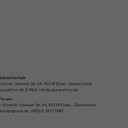
uktsicherheit:
Padrino
Hammer Str.
64
45239
Essen
Deutschland
a-padrino.de
E-Mail:
info@casa-padrino.de
Person:
an Schmidt
Hammer Str.
64
45239
Essen
Deutschland
emotexgroup.de
+49201-36577485