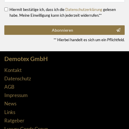
Hiermit bestätige ich, dass ich die
Daten­schutz­erklärung
gelesen
habe. Meine Einwilligung kann ich jederzeit widerrufen.**
Abonnieren
** Hierbei handelt es sich um ein Pflichtfeld.
Demotex GmbH
Kontakt
Datenschutz
AGB
Impressum
News
Links
Ratgeber
Luxury Goods Group