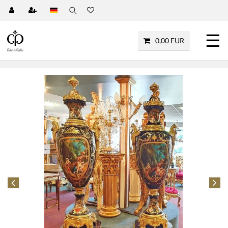
☰
0,00 EUR