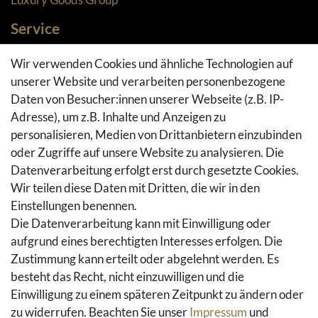
Service
Zahlungsarten
Wir verwenden Cookies und ähnliche Technologien auf
Versandarten & -kosten
unserer Website und verarbeiten personenbezogene
Widerrufsrecht
Daten von Besucher:innen unserer Webseite (z.B. IP-
Adresse), um z.B. Inhalte und Anzeigen zu
Rückgaberecht
personalisieren, Medien von Drittanbietern einzubinden
Vertrag widerrufen
oder Zugriffe auf unsere Website zu analysieren. Die
Warenkorb
Datenverarbeitung erfolgt erst durch gesetzte Cookies.
Hilfe
Wir teilen diese Daten mit Dritten, die wir in den
Einstellungen benennen.
Social Media
Die Datenverarbeitung kann mit Einwilligung oder
Facebook
aufgrund eines berechtigten Interesses erfolgen. Die
Instagram
Zustimmung kann erteilt oder abgelehnt werden. Es
Pinterest
besteht das Recht, nicht einzuwilligen und die
Youtube
Einwilligung zu einem späteren Zeitpunkt zu ändern oder
Houzz
zu widerrufen. Beachten Sie unser
Impressum
und