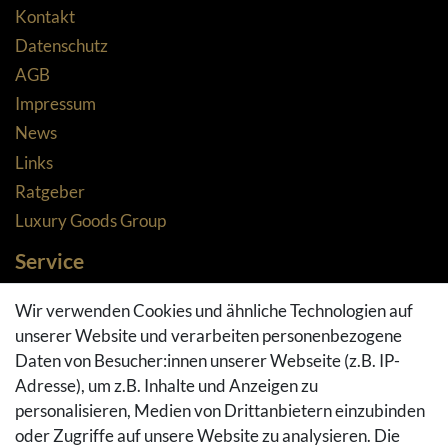
Kontakt
Datenschutz
AGB
Impressum
News
Links
Ratgeber
Luxury Goods Group
Service
Zahlungsarten
Wir verwenden Cookies und ähnliche Technologien auf
Versandarten & -kosten
unserer Website und verarbeiten personenbezogene
Widerrufsrecht
Daten von Besucher:innen unserer Webseite (z.B. IP-
Adresse), um z.B. Inhalte und Anzeigen zu
Rückgaberecht
personalisieren, Medien von Drittanbietern einzubinden
Vertrag widerrufen
oder Zugriffe auf unsere Website zu analysieren. Die
Warenkorb