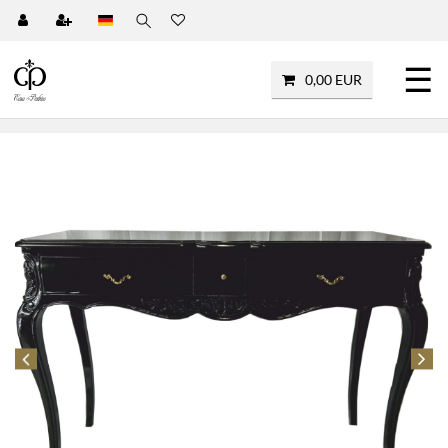
☰
0,00 EUR