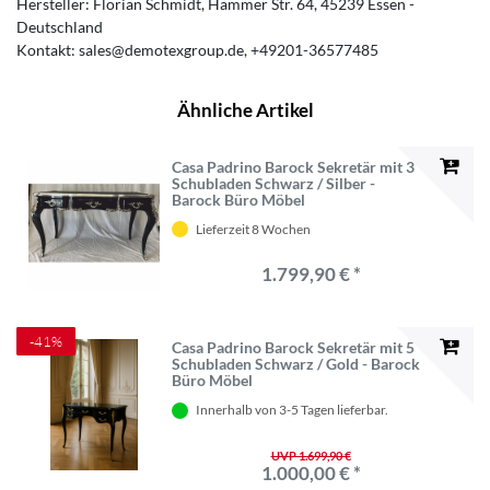
Hersteller:
Florian Schmidt
Hammer Str.
64
45239
Essen
Deutschland
Kontakt:
sales@demotexgroup.de
+49201-36577485
Ähnliche Artikel
Casa Padrino Barock Sekretär mit 3
Schubladen Schwarz / Silber -
Barock Büro Möbel
Lieferzeit 8 Wochen
1.799,90 € *
-41%
Casa Padrino Barock Sekretär mit 5
Schubladen Schwarz / Gold - Barock
Büro Möbel
Innerhalb von 3-5 Tagen lieferbar.
UVP 1.699,90 €
1.000,00 € *