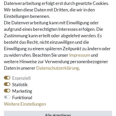
Datenverarbeitung erfolgt erst durch gesetzte Cookies.
Hilfe
Wir teilen diese Daten mit Dritten, die wir in den
Einstellungen benennen.
Social Media
Die Datenverarbeitung kann mit Einwilligung oder
Facebook
aufgrund eines berechtigten Interesses erfolgen. Die
Instagram
Zustimmung kann erteilt oder abgelehnt werden. Es
Pinterest
besteht das Recht, nicht einzuwilligen und die
Youtube
Einwilligung zu einem späteren Zeitpunkt zu ändern oder
Houzz
zu widerrufen. Beachten Sie unser
Impressum
und
weitere Hinweise zur Verwendung personenbezogener
Daten in unserer
Daten­schutz­erklärung
.
Essenziell
Statistik
Marketing
Funktional
* alle Preise inkl. gesetzlicher Mehrwertsteuer und
Weitere Einstellungen
zzgl. Versandkosten
Alle akzeptieren