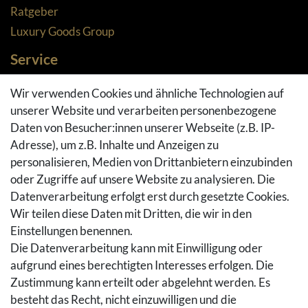
Ratgeber
Luxury Goods Group
Service
Zahlungsarten
Wir verwenden Cookies und ähnliche Technologien auf
Versandarten & -kosten
unserer Website und verarbeiten personenbezogene
Widerrufsrecht
Daten von Besucher:innen unserer Webseite (z.B. IP-
Adresse), um z.B. Inhalte und Anzeigen zu
Rückgaberecht
personalisieren, Medien von Drittanbietern einzubinden
Vertrag widerrufen
oder Zugriffe auf unsere Website zu analysieren. Die
Warenkorb
Datenverarbeitung erfolgt erst durch gesetzte Cookies.
Hilfe
Wir teilen diese Daten mit Dritten, die wir in den
Einstellungen benennen.
Social Media
Die Datenverarbeitung kann mit Einwilligung oder
Facebook
aufgrund eines berechtigten Interesses erfolgen. Die
Instagram
Zustimmung kann erteilt oder abgelehnt werden. Es
Pinterest
besteht das Recht, nicht einzuwilligen und die