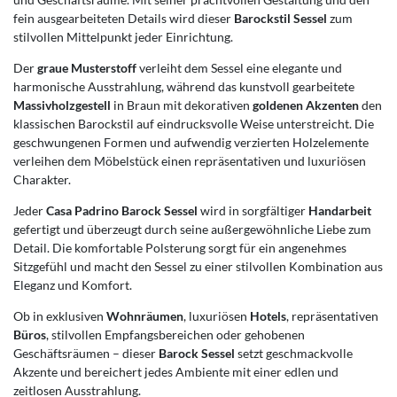
fein ausgearbeiteten Details wird dieser
Barockstil Sessel
zum
stilvollen Mittelpunkt jeder Einrichtung.
Der
graue Musterstoff
verleiht dem Sessel eine elegante und
harmonische Ausstrahlung, während das kunstvoll gearbeitete
Massivholzgestell
in Braun mit dekorativen
goldenen Akzenten
den
klassischen Barockstil auf eindrucksvolle Weise unterstreicht. Die
geschwungenen Formen und aufwendig verzierten Holzelemente
verleihen dem Möbelstück einen repräsentativen und luxuriösen
Charakter.
Jeder
Casa Padrino Barock Sessel
wird in sorgfältiger
Handarbeit
gefertigt und überzeugt durch seine außergewöhnliche Liebe zum
Detail. Die komfortable Polsterung sorgt für ein angenehmes
Sitzgefühl und macht den Sessel zu einer stilvollen Kombination aus
Eleganz und Komfort.
Ob in exklusiven
Wohnräumen
, luxuriösen
Hotels
, repräsentativen
Büros
, stilvollen Empfangsbereichen oder gehobenen
Geschäftsräumen – dieser
Barock Sessel
setzt geschmackvolle
Akzente und bereichert jedes Ambiente mit einer edlen und
zeitlosen Ausstrahlung.