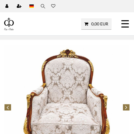
☰
0,00 EUR