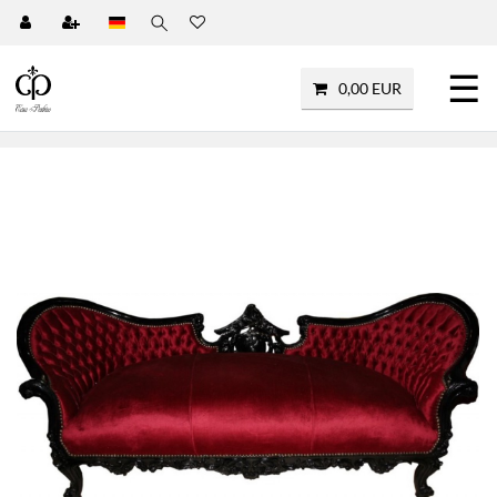
☰
0,00 EUR