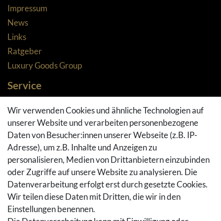
Impressum
News
Links
Ratgeber
Luxury Goods Group
Service
Zahlungsarten
Wir verwenden Cookies und ähnliche Technologien auf
Versandarten & -kosten
unserer Website und verarbeiten personenbezogene
Widerrufsrecht
Daten von Besucher:innen unserer Webseite (z.B. IP-
Adresse), um z.B. Inhalte und Anzeigen zu
Rückgaberecht
personalisieren, Medien von Drittanbietern einzubinden
Vertrag widerrufen
oder Zugriffe auf unsere Website zu analysieren. Die
Warenkorb
Datenverarbeitung erfolgt erst durch gesetzte Cookies.
Hilfe
Wir teilen diese Daten mit Dritten, die wir in den
Einstellungen benennen.
Social Media