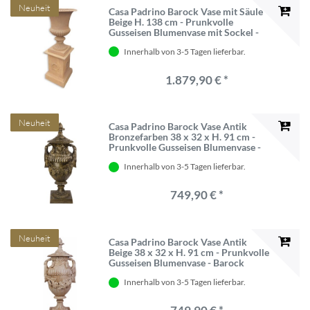
Neuheit
Casa Padrino Barock Vase mit Säule
Beige H. 138 cm - Prunkvolle
Gusseisen Blumenvase mit Sockel -
Barock Garten Deko - Barock
Innerhalb von 3-5 Tagen lieferbar.
Terrassen Deko - Barock Deko
Accessoires
1.879,90 € *
Neuheit
Casa Padrino Barock Vase Antik
Bronzefarben 38 x 32 x H. 91 cm -
Prunkvolle Gusseisen Blumenvase -
Barock Garten & Terrassen Deko
Innerhalb von 3-5 Tagen lieferbar.
Vase mit Deckel - Barock Garten &
Terrassen Deko Accessoires
749,90 € *
Neuheit
Casa Padrino Barock Vase Antik
Beige 38 x 32 x H. 91 cm - Prunkvolle
Gusseisen Blumenvase - Barock
Garten & Terrassen Deko Vase mit
Innerhalb von 3-5 Tagen lieferbar.
Deckel - Barock Garten & Terrassen
Deko Accessoires