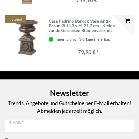
749,90 € *
Neuheit
Casa Padrino Barock Vase Antik
Braun Ø 14,3 x H. 21,7 cm - Kleine
runde Gusseisen Blumenvase mit
Sockel - Garten Deko Vase - Barock
Innerhalb von 3-5 Tagen lieferbar.
Deko Accessoires
79,90 € *
Newsletter
Trends, Angebote und Gutscheine per E-Mail erhalten!
Abmelden jederzeit möglich.
E-MAIL **