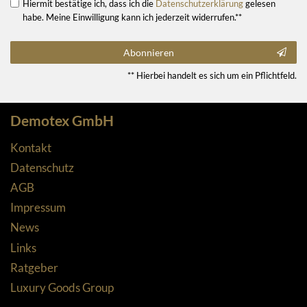
Hiermit bestätige ich, dass ich die
Daten­schutz­erklärung
gelesen
habe. Meine Einwilligung kann ich jederzeit widerrufen.**
Abonnieren
** Hierbei handelt es sich um ein Pflichtfeld.
Demotex GmbH
Kontakt
Datenschutz
AGB
Impressum
News
Links
Ratgeber
Luxury Goods Group