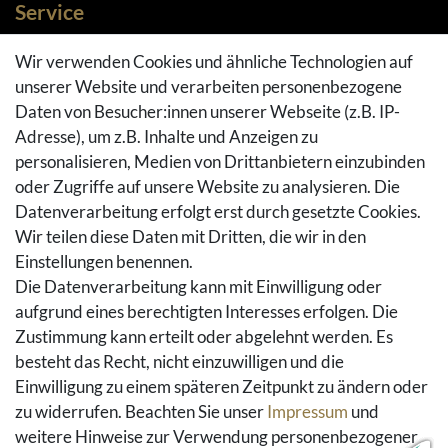
Service
Zahlungsarten
Wir verwenden Cookies und ähnliche Technologien auf
Versandarten & -kosten
unserer Website und verarbeiten personenbezogene
Widerrufsrecht
Daten von Besucher:innen unserer Webseite (z.B. IP-
Adresse), um z.B. Inhalte und Anzeigen zu
Rückgaberecht
personalisieren, Medien von Drittanbietern einzubinden
Vertrag widerrufen
oder Zugriffe auf unsere Website zu analysieren. Die
Warenkorb
Datenverarbeitung erfolgt erst durch gesetzte Cookies.
Hilfe
Wir teilen diese Daten mit Dritten, die wir in den
Einstellungen benennen.
Social Media
Die Datenverarbeitung kann mit Einwilligung oder
Facebook
aufgrund eines berechtigten Interesses erfolgen. Die
Instagram
Zustimmung kann erteilt oder abgelehnt werden. Es
Pinterest
besteht das Recht, nicht einzuwilligen und die
Youtube
Einwilligung zu einem späteren Zeitpunkt zu ändern oder
Houzz
zu widerrufen. Beachten Sie unser
Impressum
und
weitere Hinweise zur Verwendung personenbezogener