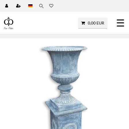
☰
0,00 EUR