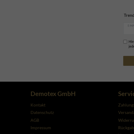
Trend
E-MA
Hie
jed
Demotex GmbH
Servi
Kontakt
Zahlung
Datenschutz
Versanda
AGB
Widerru
Impressum
Rückgab