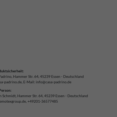
uktsicherheit:
Padrino
Hammer Str.
64
45239
Essen
Deutschland
a-padrino.de
E-Mail:
info@casa-padrino.de
Person:
an Schmidt
Hammer Str.
64
45239
Essen
Deutschland
emotexgroup.de
+49201-36577485