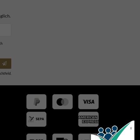
glich.
ch
chtfeld.