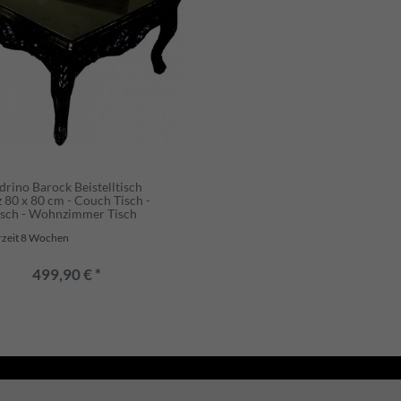
drino Barock Beistelltisch
 80 x 80 cm - Couch Tisch -
sch - Wohnzimmer Tisch
rzeit 8 Wochen
499,90 € *