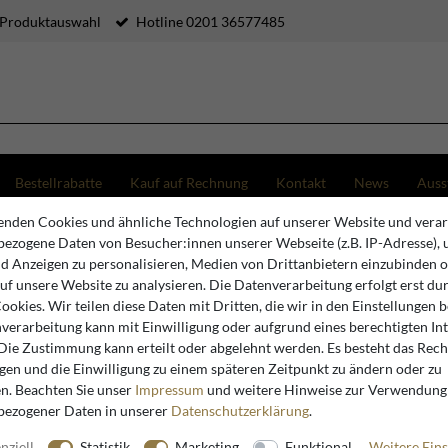
 Produktauswahl
Hotline 0201 36577485
Bestellrabatte
Kauf auf Rechnung
Kontakt
News
Auss
nden Cookies und ähnliche Technologien auf unserer Website und verar
Sofa "King" Gold Muster / Gold - Möbel Barock
ezogene Daten von Besucher:innen unserer Webseite (z.B. IP-Adresse), 
nd Anzeigen zu personalisieren, Medien von Drittanbietern einzubinden 
auf unsere Website zu analysieren. Die Datenverarbeitung erfolgt erst du
Casa Padrino
Cookies. Wir teilen diese Daten mit Dritten, die wir in den Einstellungen 
verarbeitung kann mit Einwilligung oder aufgrund eines berechtigten In
Casa Padr
 Die Zustimmung kann erteilt oder abgelehnt werden. Es besteht das Recht
Muster / 
igen und die Einwilligung zu einem späteren Zeitpunkt zu ändern oder zu
n. Beachten Sie unser
Impressum
und weitere Hinweise zur Verwendung
bezogener Daten in unserer
Daten­schutz­erklärung
.
nziell
Statistik
Marketing
Funktional
Weitere Eins
Artikelnummer
99681