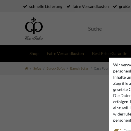
schnelle Lieferung
faire Versandkosten
große
Shop
Faire Versandkosten
Best Price Garantie
Wir verwe
Sofas
Barock Sofas
Barock Sofas
Casa Padrino Barock 3-er 
personenb
Inhalte u
Zugriffe 
gesetzte 
Die Daten
erfolgen.
einzuwill
widerrufe
personen
Esse