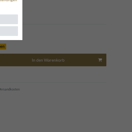
*
0 EUR
hen
In den Warenkorb
ersandkosten