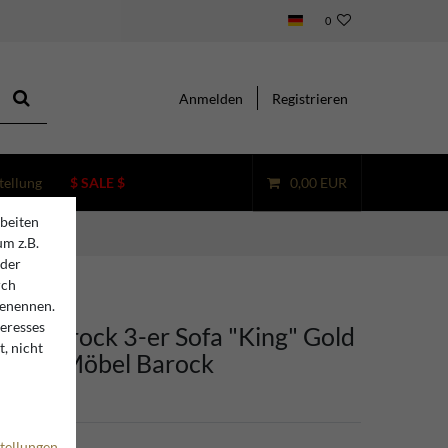
0
Anmelden
Registrieren
tellung
$ SALE $
0,00 EUR
beiten
um z.B.
oder
rch
benennen.
teresses
ino Barock 3-er Sofa "King" Gold
, nicht
Gold - Möbel Barock
tellungen