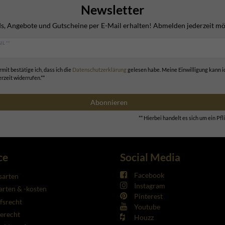
Newsletter
s, Angebote und Gutscheine per E-Mail erhalten! Abmelden jederzeit mö
IL **
rmit bestätige ich, dass ich die
Daten­schutz­erklärung
gelesen habe. Meine Einwilligung kann i
erzeit widerrufen.**
Abonnieren
** Hierbei handelt es sich um ein Pfli
ce
Social Media
Facebook
sarten
Instagram
rten & -kosten
Pinterest
fsrecht
Youtube
erecht
Houzz