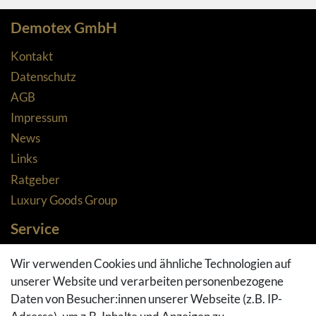
Demotex GmbH
Kontakt
Datenschutz
AGB
Impressum
News
Links
Ratgeber
Luxury Goods Group
Service
Zahlungsarten
Wir verwenden Cookies und ähnliche Technologien auf
Versandarten & -kosten
unserer Website und verarbeiten personenbezogene
Widerrufsrecht
Daten von Besucher:innen unserer Webseite (z.B. IP-