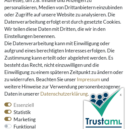
Adresse), um z.B. Inhalte und Anzeigen zu
Rückgaberecht
personalisieren, Medien von Drittanbietern einzubinden
Vertrag widerrufen
oder Zugriffe auf unsere Website zu analysieren. Die
Warenkorb
Datenverarbeitung erfolgt erst durch gesetzte Cookies.
Hilfe
Wir teilen diese Daten mit Dritten, die wir in den
Einstellungen benennen.
Social Media
Die Datenverarbeitung kann mit Einwilligung oder
Facebook
aufgrund eines berechtigten Interesses erfolgen. Die
Instagram
Zustimmung kann erteilt oder abgelehnt werden. Es
Pinterest
besteht das Recht, nicht einzuwilligen und die
Youtube
Einwilligung zu einem späteren Zeitpunkt zu ändern oder
Houzz
zu widerrufen. Beachten Sie unser
Impressum
und
weitere Hinweise zur Verwendung personenbezogener
Daten in unserer
Daten­schutz­erklärung
.
Essenziell
Statistik
Marketing
Funktional