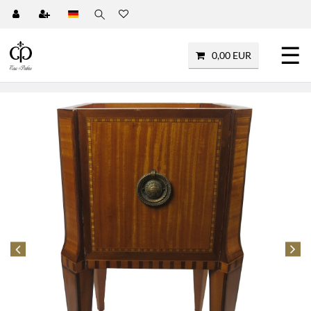
☰
0,00 EUR