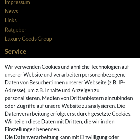
Impressum
News
Links
Ratgeber
Luxury Goods Group
Service
Zahlungsarten
Wir verwenden Cookies und ähnliche Technologien auf
Versandarten & -kosten
unserer Website und verarbeiten personenbezogene
Widerrufsrecht
Daten von Besucher:innen unserer Webseite (z.B. IP-
Adresse), um z.B. Inhalte und Anzeigen zu
Rückgaberecht
personalisieren, Medien von Drittanbietern einzubinden
Vertrag widerrufen
oder Zugriffe auf unsere Website zu analysieren. Die
Warenkorb
Datenverarbeitung erfolgt erst durch gesetzte Cookies.
Hilfe
Wir teilen diese Daten mit Dritten, die wir in den
Einstellungen benennen.
Social Media
Die Datenverarbeitung kann mit Einwilligung oder