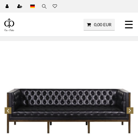
☰
0,00 EUR