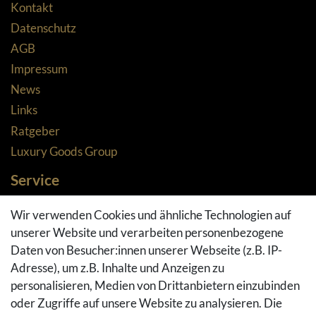
Kontakt
Datenschutz
AGB
Impressum
News
Links
Ratgeber
Luxury Goods Group
Service
Zahlungsarten
Wir verwenden Cookies und ähnliche Technologien auf
Versandarten & -kosten
unserer Website und verarbeiten personenbezogene
Widerrufsrecht
Daten von Besucher:innen unserer Webseite (z.B. IP-
Adresse), um z.B. Inhalte und Anzeigen zu
Rückgaberecht
personalisieren, Medien von Drittanbietern einzubinden
Vertrag widerrufen
oder Zugriffe auf unsere Website zu analysieren. Die
Warenkorb