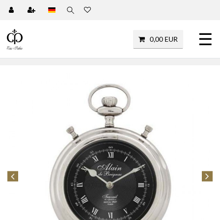
☰
0,00 EUR