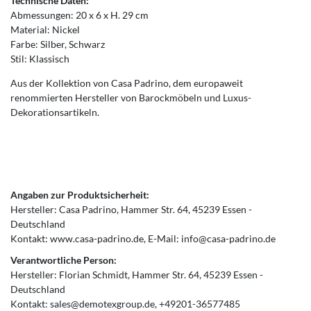
Technische Daten:
Abmessungen: 20 x 6 x H. 29 cm
Material: Nickel
Farbe: Silber, Schwarz
Stil: Klassisch
Aus der Kollektion von Casa Padrino, dem europaweit
renommierten Hersteller von Barockmöbeln und Luxus-
Dekorationsartikeln.
Angaben zur Produktsicherheit:
Hersteller:
Casa Padrino
Hammer Str.
64
45239
Essen
Deutschland
Kontakt:
www.casa-padrino.de
E-Mail:
info@casa-padrino.de
Verantwortliche Person:
Hersteller:
Florian Schmidt
Hammer Str.
64
45239
Essen
Deutschland
Kontakt:
sales@demotexgroup.de
+49201-36577485