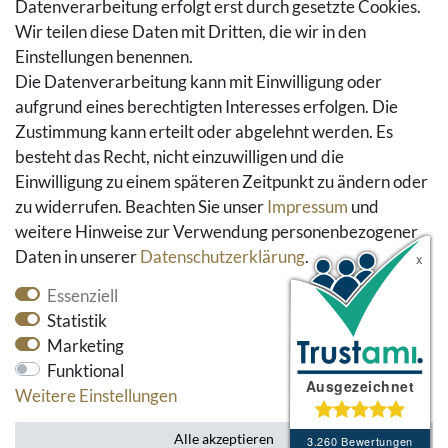
Datenverarbeitung erfolgt erst durch gesetzte Cookies.
Hilfe
Wir teilen diese Daten mit Dritten, die wir in den
Einstellungen benennen.
Social Media
Die Datenverarbeitung kann mit Einwilligung oder
Facebook
aufgrund eines berechtigten Interesses erfolgen. Die
Instagram
Zustimmung kann erteilt oder abgelehnt werden. Es
Pinterest
besteht das Recht, nicht einzuwilligen und die
Youtube
Einwilligung zu einem späteren Zeitpunkt zu ändern oder
Houzz
zu widerrufen. Beachten Sie unser
Impressum
und
weitere Hinweise zur Verwendung personenbezogener
Daten in unserer
Daten­schutz­erklärung
.
Essenziell
Statistik
Marketing
Funktional
* alle Preise inkl. gesetzlicher Mehrwertsteuer und
Weitere Einstellungen
zzgl. Versandkosten
Alle akzeptieren