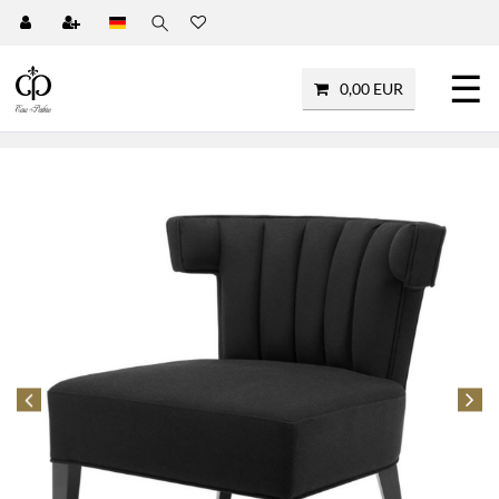
☰
0,00 EUR