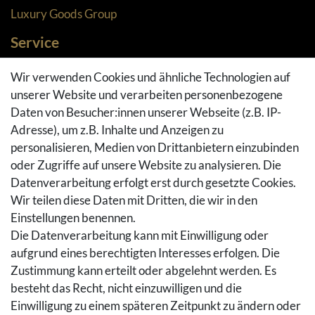
Luxury Goods Group
Service
Zahlungsarten
Wir verwenden Cookies und ähnliche Technologien auf
Versandarten & -kosten
unserer Website und verarbeiten personenbezogene
Widerrufsrecht
Daten von Besucher:innen unserer Webseite (z.B. IP-
Adresse), um z.B. Inhalte und Anzeigen zu
Rückgaberecht
personalisieren, Medien von Drittanbietern einzubinden
Vertrag widerrufen
oder Zugriffe auf unsere Website zu analysieren. Die
Warenkorb
Datenverarbeitung erfolgt erst durch gesetzte Cookies.
Hilfe
Wir teilen diese Daten mit Dritten, die wir in den
Einstellungen benennen.
Social Media
Die Datenverarbeitung kann mit Einwilligung oder
Facebook
aufgrund eines berechtigten Interesses erfolgen. Die
Instagram
Zustimmung kann erteilt oder abgelehnt werden. Es
Pinterest
besteht das Recht, nicht einzuwilligen und die
Youtube
Einwilligung zu einem späteren Zeitpunkt zu ändern oder