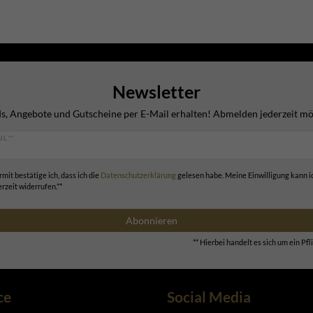
Newsletter
s, Angebote und Gutscheine per E-Mail erhalten! Abmelden jederzeit mö
IL **
rmit bestätige ich, dass ich die
Daten­schutz­erklärung
gelesen habe. Meine Einwilligung kann i
erzeit widerrufen.**
Abonnieren
** Hierbei handelt es sich um ein Pfli
ce
Social Media