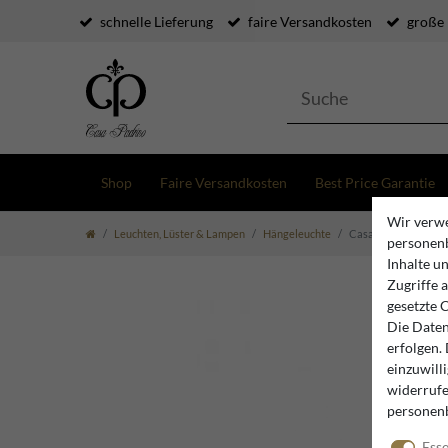
schnelle Lieferung
faire Versandkosten
große
Shop
Faire Versandkosten
Best Price Garantie
Wir verwe
Leuchten, Lüster & Lampen
Hängeleuchte
Casa Padrino Hängel
personenb
Inhalte u
Zugriffe 
gesetzte 
Die Daten
erfolgen.
einzuwill
widerrufe
personen
Esse