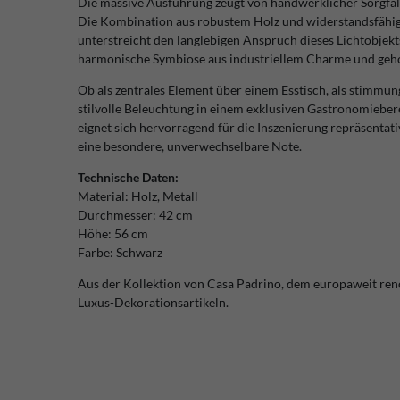
Die massive Ausführung zeugt von handwerklicher Sorgfa
Die Kombination aus robustem Holz und widerstandsfähigem
unterstreicht den langlebigen Anspruch dieses Lichtobjekts.
harmonische Symbiose aus industriellem Charme und geh
Ob als zentrales Element über einem Esstisch, als stimmun
stilvolle Beleuchtung in einem exklusiven Gastronomiebereic
eignet sich hervorragend für die Inszenierung repräsenta
eine besondere, unverwechselbare Note.
Technische Daten:
Material: Holz, Metall
Durchmesser: 42 cm
Höhe: 56 cm
Farbe: Schwarz
Aus der Kollektion von Casa Padrino, dem europaweit re
Luxus-Dekorationsartikeln.