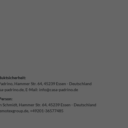
uktsicherheit:
Padrino
Hammer Str.
64
45239
Essen
Deutschland
a-padrino.de
E-Mail:
info@casa-padrino.de
Person:
an Schmidt
Hammer Str.
64
45239
Essen
Deutschland
emotexgroup.de
+49201-36577485