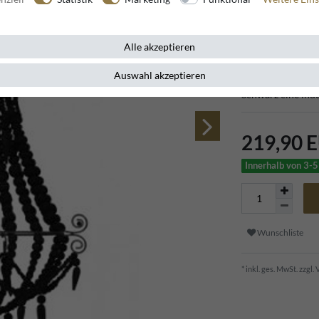
Artikelnummer
96249
Alle akzeptieren
Auswahl akzeptieren
Verleihen Sie Ih
Schwarz eine indu
219,90 
Innerhalb von 3-5
Wunschliste
* inkl. ges. MwSt. zzgl.
V