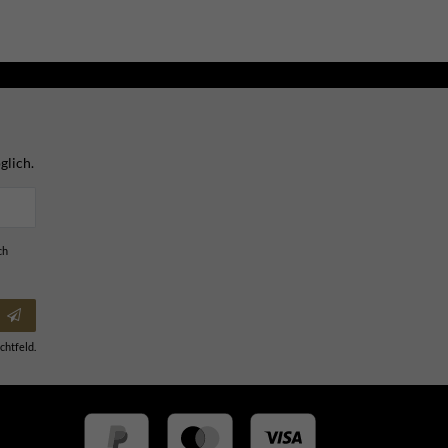
glich.
ch
chtfeld.