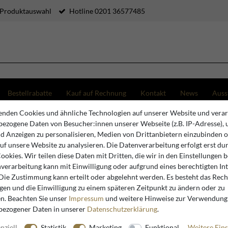
 Produktauswahl
Hotline 0201 36577485
Bestellrabatte
Kauf auf Rechnung
Kontakt
News
Auss
nden Cookies und ähnliche Technologien auf unserer Website und verar
euchte Industrie-Stil Schwarz Durchmesser 42 x H 56 cm - Massive Deckenleuchte aus Holz u
ezogene Daten von Besucher:innen unserer Webseite (z.B. IP-Adresse), 
nd Anzeigen zu personalisieren, Medien von Drittanbietern einzubinden 
auf unsere Website zu analysieren. Die Datenverarbeitung erfolgt erst du
Casa Padrino
Cookies. Wir teilen diese Daten mit Dritten, die wir in den Einstellungen 
verarbeitung kann mit Einwilligung oder aufgrund eines berechtigten In
Casa Padr
 Die Zustimmung kann erteilt oder abgelehnt werden. Es besteht das Recht
Schwarz D
igen und die Einwilligung zu einem späteren Zeitpunkt zu ändern oder zu
Massive D
n. Beachten Sie unser
Impressum
und weitere Hinweise zur Verwendung
bezogener Daten in unserer
Daten­schutz­erklärung
.
Metall
nziell
Statistik
Marketing
Funktional
Weitere Eins