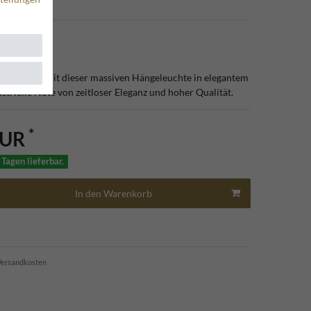
ren Räumen mit dieser massiven Hängeleuchte in elegantem
strielle Note von zeitloser Eleganz und hoher Qualität.
*
EUR
 Tagen lieferbar.
In den Warenkorb
ersandkosten