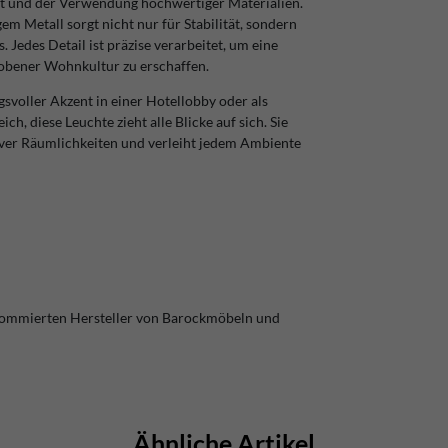
lt und der Verwendung hochwertiger Materialien.
 Metall sorgt nicht nur für Stabilität, sondern
 Jedes Detail ist präzise verarbeitet, um eine
obener Wohnkultur zu erschaffen.
gsvoller Akzent in einer Hotellobby oder als
h, diese Leuchte zieht alle Blicke auf sich. Sie
tiver Räumlichkeiten und verleiht jedem Ambiente
nommierten Hersteller von Barockmöbeln und
Ähnliche Artikel