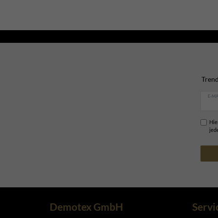
Trend
E-MA
Hie
jed
Demotex GmbH
Servi