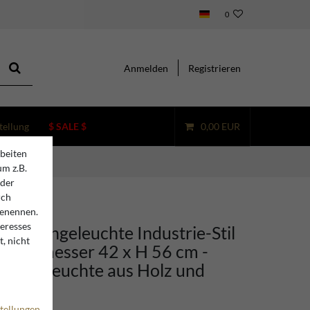
0
Anmelden
Registrieren
tellung
$ SALE $
0,00 EUR
beiten
nd Metall
um z.B.
oder
rch
benennen.
teresses
ino Hängeleuchte Industrie-Stil
, nicht
urchmesser 42 x H 56 cm -
eckenleuchte aus Holz und
tellungen