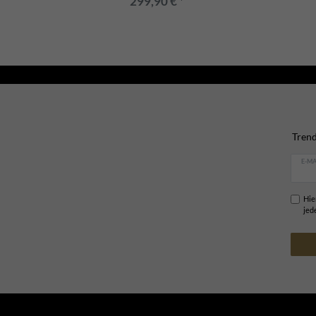
299,90 € *
Trend
E-MA
Hie
jed