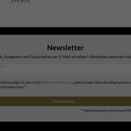
299,90 € *
Newsletter
s, Angebote und Gutscheine per E-Mail erhalten! Abmelden jederzeit mö
IL **
rmit bestätige ich, dass ich die
Daten­schutz­erklärung
gelesen habe. Meine Einwilligung kann i
erzeit widerrufen.**
Abonnieren
** Hierbei handelt es sich um ein Pfli