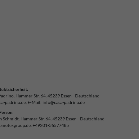
uktsicherheit:
Padrino
Hammer Str.
64
45239
Essen
Deutschland
a-padrino.de
E-Mail:
info@casa-padrino.de
Person:
an Schmidt
Hammer Str.
64
45239
Essen
Deutschland
emotexgroup.de
+49201-36577485