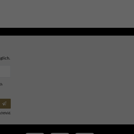
glich.
ch
chtfeld.