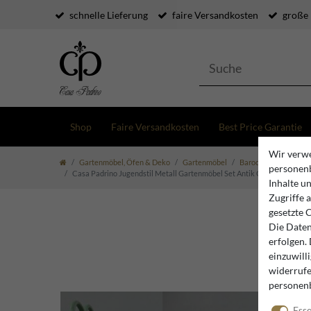
schnelle Lieferung
faire Versandkosten
große
Shop
Faire Versandkosten
Best Price Garantie
Wir verwe
Gartenmöbel, Öfen & Deko
Gartenmöbel
Barock & Jugendstil
personenb
Casa Padrino Jugendstil Metall Gartenmöbel Set Antik Grün - 1 Runder 
Inhalte u
Zugriffe 
gesetzte 
Die Daten
erfolgen.
einzuwill
widerrufe
personen
Esse