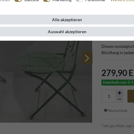
Gastrono
Alle akzeptieren
Artikelnummer
11891
Auswahl akzeptieren
Dieses nostalgisc
Blickfang in jed
279,90 
Innerhalb von 3-5
Wunschliste
* inkl. ges. MwSt. zzgl.
V