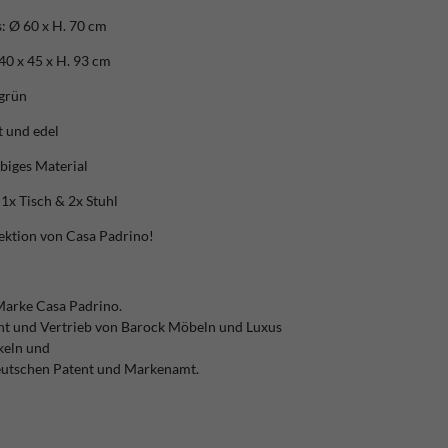
: Ø 60 x H. 70 cm
0 x 45 x H. 93 cm
 grün
t und edel
ebiges Material
1x Tisch & 2x Stuhl
ektion von Casa Padrino!
Marke Casa Padrino.
ent und Vertrieb von Barock Möbeln und Luxus
keln und
eutschen Patent und Markenamt.