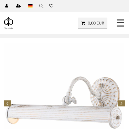
☰
0,00 EUR