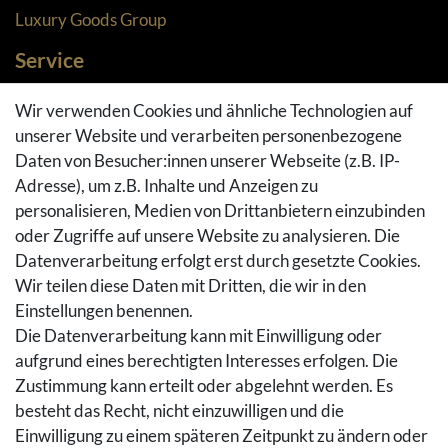
Luxury Goods Group
Service
Zahlungsarten
Wir verwenden Cookies und ähnliche Technologien auf
Versandarten & -kosten
unserer Website und verarbeiten personenbezogene
Widerrufsrecht
Daten von Besucher:innen unserer Webseite (z.B. IP-
Adresse), um z.B. Inhalte und Anzeigen zu
Rückgaberecht
personalisieren, Medien von Drittanbietern einzubinden
Vertrag widerrufen
oder Zugriffe auf unsere Website zu analysieren. Die
Warenkorb
Datenverarbeitung erfolgt erst durch gesetzte Cookies.
Hilfe
Wir teilen diese Daten mit Dritten, die wir in den
Einstellungen benennen.
Social Media
Die Datenverarbeitung kann mit Einwilligung oder
Facebook
aufgrund eines berechtigten Interesses erfolgen. Die
Instagram
Zustimmung kann erteilt oder abgelehnt werden. Es
Pinterest
besteht das Recht, nicht einzuwilligen und die
Youtube
Einwilligung zu einem späteren Zeitpunkt zu ändern oder