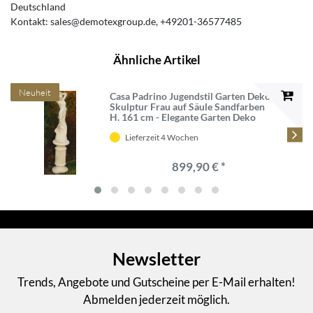
Deutschland
Kontakt:
sales@demotexgroup.de
+49201-36577485
Ähnliche Artikel
Neuheit
Casa Padrino Jugendstil Garten Deko
Skulptur Frau auf Säule Sandfarben
H. 161 cm - Elegante Garten Deko
Stein Figur mit Säule - Barock &
Jugendstil Garten Deko Accessoires
Lieferzeit 4 Wochen
899,90 € *
Newsletter
Trends, Angebote und Gutscheine per E-Mail erhalten!
Abmelden jederzeit möglich.