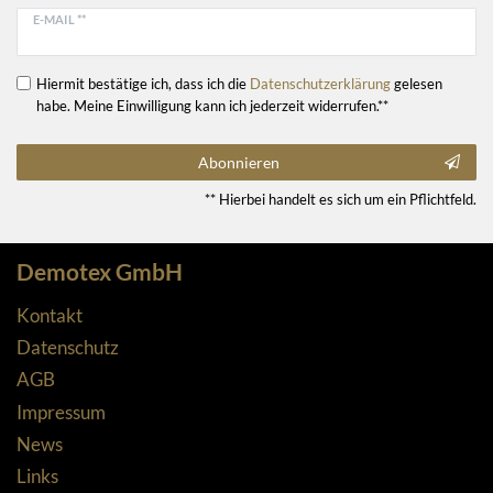
E-MAIL **
Hiermit bestätige ich, dass ich die
Daten­schutz­erklärung
gelesen
habe. Meine Einwilligung kann ich jederzeit widerrufen.**
Abonnieren
** Hierbei handelt es sich um ein Pflichtfeld.
Demotex GmbH
Kontakt
Datenschutz
AGB
Impressum
News
Links