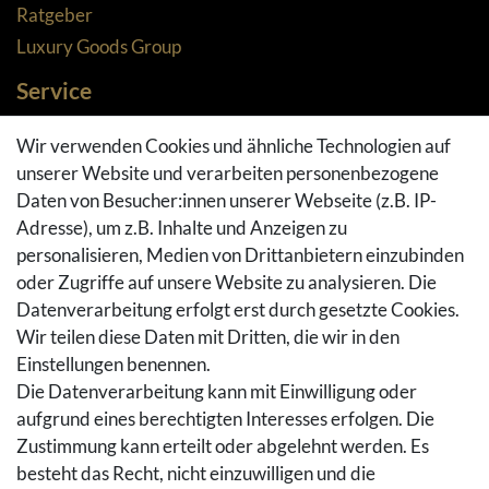
Ratgeber
Luxury Goods Group
Service
Zahlungsarten
Wir verwenden Cookies und ähnliche Technologien auf
Versandarten & -kosten
unserer Website und verarbeiten personenbezogene
Widerrufsrecht
Daten von Besucher:innen unserer Webseite (z.B. IP-
Adresse), um z.B. Inhalte und Anzeigen zu
Rückgaberecht
personalisieren, Medien von Drittanbietern einzubinden
Vertrag widerrufen
oder Zugriffe auf unsere Website zu analysieren. Die
Warenkorb
Datenverarbeitung erfolgt erst durch gesetzte Cookies.
Hilfe
Wir teilen diese Daten mit Dritten, die wir in den
Einstellungen benennen.
Social Media
Die Datenverarbeitung kann mit Einwilligung oder
Facebook
aufgrund eines berechtigten Interesses erfolgen. Die
Instagram
Zustimmung kann erteilt oder abgelehnt werden. Es
Pinterest
besteht das Recht, nicht einzuwilligen und die