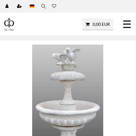
☰
0,00 EUR