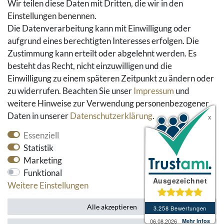
Wir teilen diese Daten mit Dritten, die wir in den
Einstellungen benennen.
Social Media
Die Datenverarbeitung kann mit Einwilligung oder
Facebook
aufgrund eines berechtigten Interesses erfolgen. Die
Instagram
Zustimmung kann erteilt oder abgelehnt werden. Es
Pinterest
besteht das Recht, nicht einzuwilligen und die
Youtube
Einwilligung zu einem späteren Zeitpunkt zu ändern oder
Houzz
zu widerrufen. Beachten Sie unser
Impressum
und
weitere Hinweise zur Verwendung personenbezogener
Daten in unserer
Daten­schutz­erklärung
.
Essenziell
Statistik
Marketing
Funktional
* alle Preise inkl. gesetzlicher Mehrwertsteuer und
Weitere Einstellungen
zzgl. Versandkosten
Alle akzeptieren