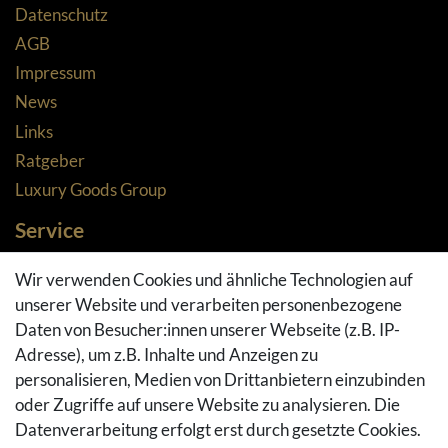
Datenschutz
AGB
Impressum
News
Links
Ratgeber
Luxury Goods Group
Service
Zahlungsarten
Wir verwenden Cookies und ähnliche Technologien auf
Versandarten & -kosten
unserer Website und verarbeiten personenbezogene
Widerrufsrecht
Daten von Besucher:innen unserer Webseite (z.B. IP-
Adresse), um z.B. Inhalte und Anzeigen zu
Rückgaberecht
personalisieren, Medien von Drittanbietern einzubinden
Vertrag widerrufen
oder Zugriffe auf unsere Website zu analysieren. Die
Warenkorb
Datenverarbeitung erfolgt erst durch gesetzte Cookies.
Hilfe