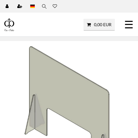
☰
0,00 EUR