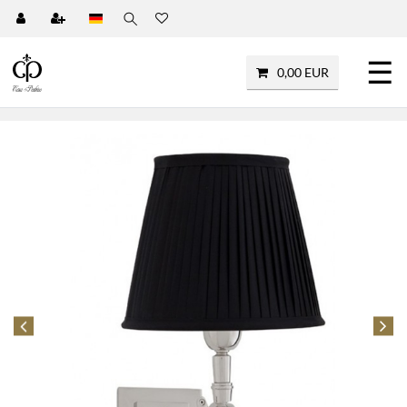
☰
0,00 EUR