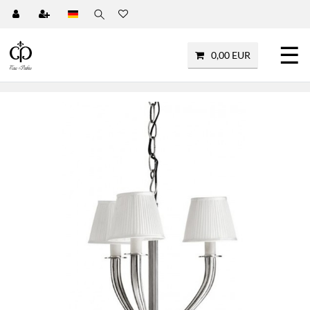
☰
0,00 EUR