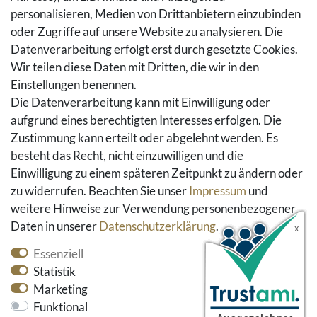
personalisieren, Medien von Drittanbietern einzubinden
Vertrag widerrufen
oder Zugriffe auf unsere Website zu analysieren. Die
Warenkorb
Datenverarbeitung erfolgt erst durch gesetzte Cookies.
Hilfe
Wir teilen diese Daten mit Dritten, die wir in den
Einstellungen benennen.
Social Media
Die Datenverarbeitung kann mit Einwilligung oder
Facebook
aufgrund eines berechtigten Interesses erfolgen. Die
Instagram
Zustimmung kann erteilt oder abgelehnt werden. Es
Pinterest
besteht das Recht, nicht einzuwilligen und die
Youtube
Einwilligung zu einem späteren Zeitpunkt zu ändern oder
Houzz
zu widerrufen. Beachten Sie unser
Impressum
und
weitere Hinweise zur Verwendung personenbezogener
Daten in unserer
Daten­schutz­erklärung
.
Essenziell
Statistik
Marketing
Funktional