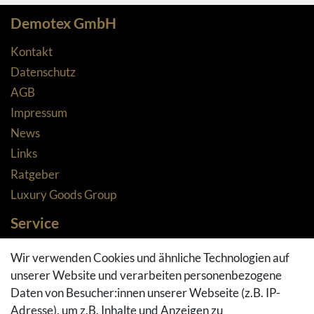
Demotex GmbH
Kontakt
Datenschutz
AGB
Impressum
News
Links
Ratgeber
Luxury Goods Group
Service
Zahlungsarten
Wir verwenden Cookies und ähnliche Technologien auf
Versandarten & -kosten
unserer Website und verarbeiten personenbezogene
Widerrufsrecht
Daten von Besucher:innen unserer Webseite (z.B. IP-
Adresse), um z.B. Inhalte und Anzeigen zu
Rückgaberecht