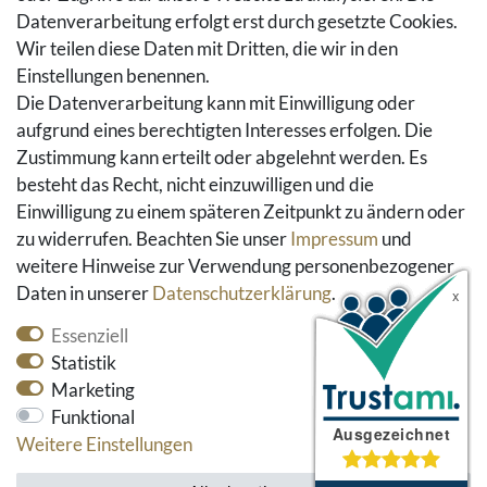
Warenkorb
Datenverarbeitung erfolgt erst durch gesetzte Cookies.
Hilfe
Wir teilen diese Daten mit Dritten, die wir in den
Einstellungen benennen.
Social Media
Die Datenverarbeitung kann mit Einwilligung oder
Facebook
aufgrund eines berechtigten Interesses erfolgen. Die
Instagram
Zustimmung kann erteilt oder abgelehnt werden. Es
Pinterest
besteht das Recht, nicht einzuwilligen und die
Youtube
Einwilligung zu einem späteren Zeitpunkt zu ändern oder
Houzz
zu widerrufen. Beachten Sie unser
Impressum
und
weitere Hinweise zur Verwendung personenbezogener
Daten in unserer
Daten­schutz­erklärung
.
Essenziell
Statistik
Marketing
Funktional
* alle Preise inkl. gesetzlicher Mehrwertsteuer und
Weitere Einstellungen
zzgl. Versandkosten