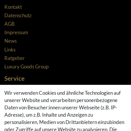
Kontakt
Datenschutz
AGB
Impressum
News
Links
Ratgeber
Luxury Goods Group
Service
Zahlungsarten
Wir verwenden Cookies und ähnliche Technologien auf
Versandarten & -kosten
unserer Website und verarbeiten personenbezogene
Widerrufsrecht
Daten von Besucher:innen unserer Webseite (z.B. IP-
Adresse), um z.B. Inhalte und Anzeigen zu
Rückgaberecht
personalisieren, Medien von Drittanbietern einzubinden
Vertrag widerrufen
oder Zugriffe auf unsere Website zu analysieren. Die