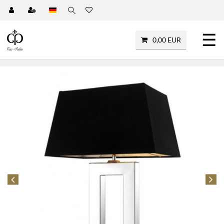
☰
0,00 EUR