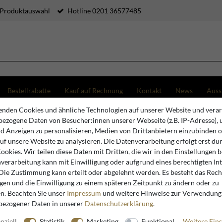
 Produktauswahl
Hotline 0201 36577485
Bestellrabatte
Kauf auf Rechnung
Kontakt
News
Auss
nden Cookies und ähnliche Technologien auf unserer Website und verar
us Barock Ohrensessel Gold / Mehrfarbig / Schwarz - Prunkvoller Wohnzimmer Sessel mit el
ezogene Daten von Besucher:innen unserer Webseite (z.B. IP-Adresse), 
nd Anzeigen zu personalisieren, Medien von Drittanbietern einzubinden 
auf unsere Website zu analysieren. Die Datenverarbeitung erfolgt erst du
Casa Padrino
Cookies. Wir teilen diese Daten mit Dritten, die wir in den Einstellungen 
verarbeitung kann mit Einwilligung oder aufgrund eines berechtigten In
Casa Padr
 Die Zustimmung kann erteilt oder abgelehnt werden. Es besteht das Recht
Gold / Me
igen und die Einwilligung zu einem späteren Zeitpunkt zu ändern oder zu
Wohnzimm
n. Beachten Sie unser
Impressum
und weitere Hinweise zur Verwendung
bezogener Daten in unserer
Daten­schutz­erklärung
.
- Barock 
nziell
Statistik
Marketing
Funktional
Weitere Eins