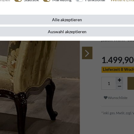
Artikelnummer
11620
Alle akzeptieren
Auswahl akzeptieren
Dieser prunkvolle
jedem Wohn -ode
1.499,9
Lieferzeit 8 Woc
Wunschliste
* inkl. ges. MwSt. zzgl.
V