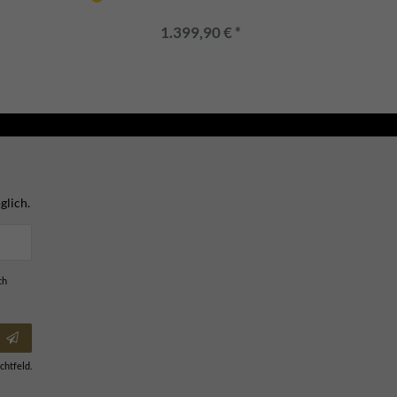
1.399,90 € *
glich.
ch
chtfeld.