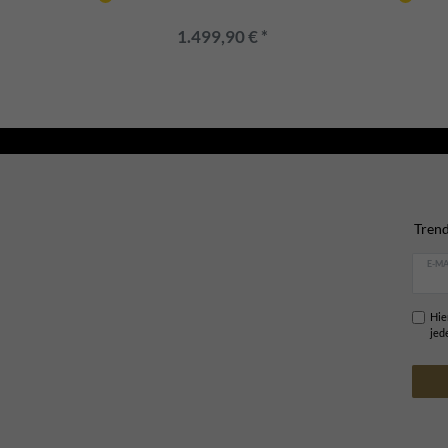
1.499,90 € *
Trend
E-MA
Hie
jed