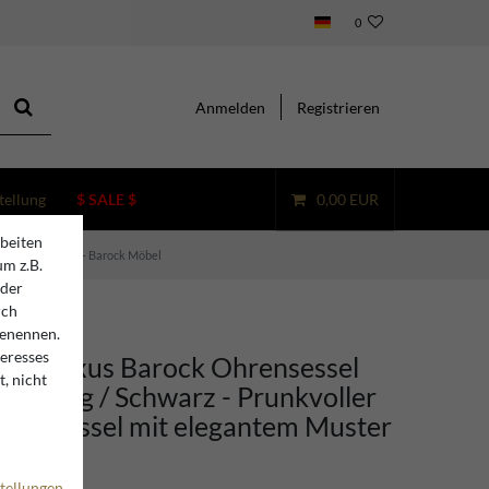
0
Anmelden
Registrieren
tellung
$ SALE $
0,00 EUR
beiten
egantem Muster - Barock Möbel
um z.B.
oder
rch
benennen.
teresses
ino Luxus Barock Ohrensessel
, nicht
hrfarbig / Schwarz - Prunkvoller
er Sessel mit elegantem Muster
Möbel
tellungen