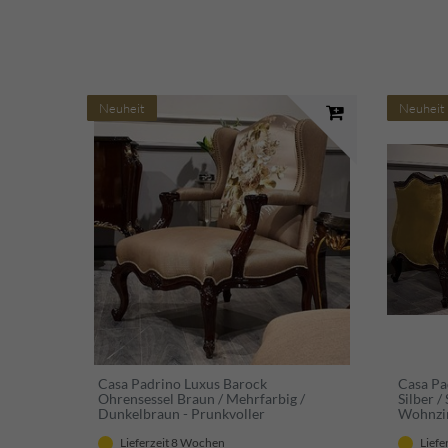
Neuheit
Neuheit
Casa Padrino Luxus Barock
Casa Pa
Ohrensessel Braun / Mehrfarbig /
Silber /
Dunkelbraun - Prunkvoller
Wohnzim
Wohnzimmer Sessel mit elegantem
Muster 
Muster - Barock Möbel
Lieferzeit 8 Wochen
Liefe