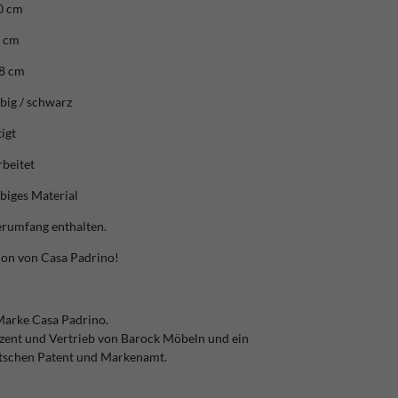
80 cm
0 cm
08 cm
big / schwarz
igt
rbeitet
ebiges Material
ferumfang enthalten.
ion von Casa Padrino!
Marke Casa Padrino.
zent und Vertrieb von Barock Möbeln und ein
tschen Patent und Markenamt.