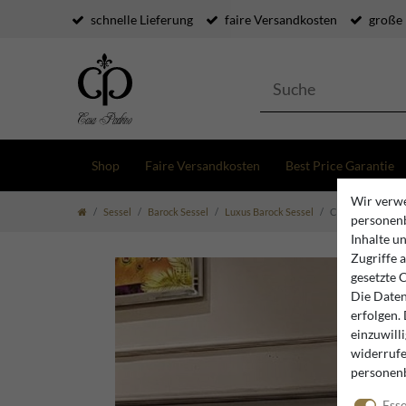
schnelle Lieferung
faire Versandkosten
große
Shop
Faire Versandkosten
Best Price Garantie
Wir verwe
Sessel
Barock Sessel
Luxus Barock Sessel
Casa Padrino Lux
personenb
Inhalte u
Zugriffe 
gesetzte 
Die Daten
erfolgen.
einzuwill
widerrufe
personen
Esse