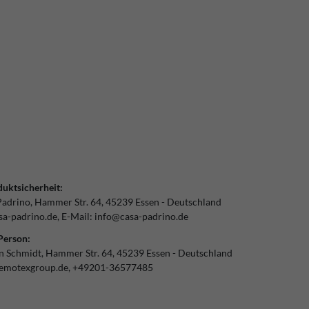
uktsicherheit:
Padrino
Hammer Str.
64
45239
Essen
Deutschland
a-padrino.de
E-Mail:
info@casa-padrino.de
Person:
an Schmidt
Hammer Str.
64
45239
Essen
Deutschland
emotexgroup.de
+49201-36577485