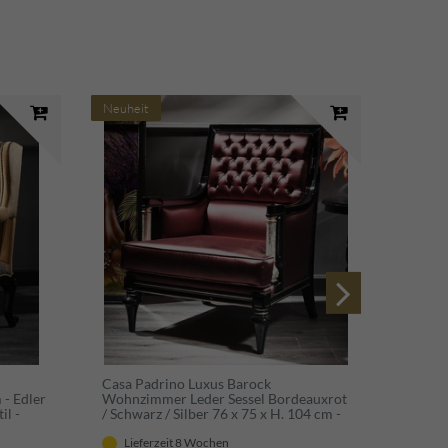
Neuheit
Neuhei
Casa Padrino Luxus Barock
Casa P
 - Edler
Wohnzimmer Leder Sessel Bordeauxrot
Chester
il -
/ Schwarz / Silber 76 x 75 x H. 104 cm -
Silber 
Barockmöbel
Barock
Lieferzeit 8 Wochen
Lief