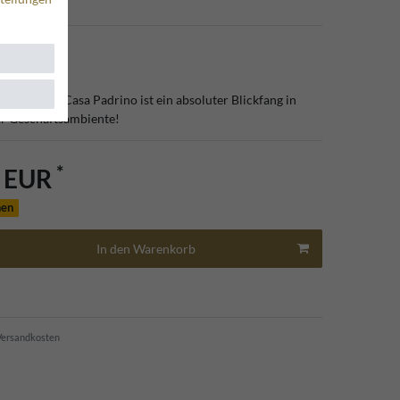
5
 Sessel von Casa Padrino ist ein absoluter Blickfang in
r Geschäftsambiente!
*
0 EUR
hen
In den Warenkorb
ersandkosten