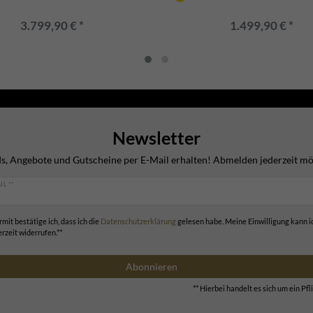
3.799,90 € *
1.499,90 € *
Newsletter
s, Angebote und Gutscheine per E-Mail erhalten! Abmelden jederzeit mö
IL **
rmit bestätige ich, dass ich die
Daten­schutz­erklärung
gelesen habe. Meine Einwilligung kann i
erzeit widerrufen.**
Abonnieren
** Hierbei handelt es sich um ein Pfli