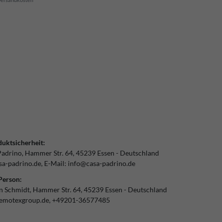
uktsicherheit:
Padrino
Hammer Str.
64
45239
Essen
Deutschland
a-padrino.de
E-Mail:
info@casa-padrino.de
Person:
an Schmidt
Hammer Str.
64
45239
Essen
Deutschland
emotexgroup.de
+49201-36577485