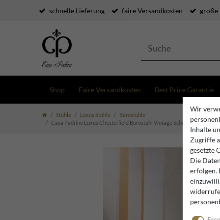
schnelle Lieferung
faire Versandkosten
große
Shop
Faire Versandkosten
Best Price Garantie
Wir verwe
Stühle
Luxus Stühle
Bürostühle
personenb
Casa Padrino Luxus Chesterfield Bürostuhl Vintage Schwarz / Dunkelbrau
Inhalte u
Zugriffe 
gesetzte 
Die Daten
erfolgen.
einzuwill
widerrufe
personen
Esse