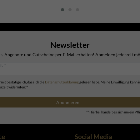
Newsletter
s, Angebote und Gutscheine per E-Mail erhalten! Abmelden jederzeit mö
IL **
rmit bestätige ich, dass ich die
Daten­schutz­erklärung
gelesen habe. Meine Einwilligung kann i
erzeit widerrufen.**
Abonnieren
** Hierbei handelt es sich um ein Pfli
ce
Social Media