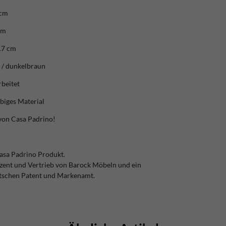
 cm
cm
17 cm
 / dunkelbraun
rbeitet
ebiges Material
von Casa Padrino!
Casa Padrino Produkt.
zent und Vertrieb von Barock Möbeln und ein
tschen Patent und Markenamt.