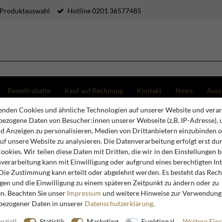
 Produktauswahl
Hotline 0201 36577485
Bestellrabatte
Kauf auf Rechnung
Kontakt
News
Auss
nden Cookies und ähnliche Technologien auf unserer Website und verar
ezogene Daten von Besucher:innen unserer Webseite (z.B. IP-Adresse), 
n 64 x 49 x H. 107-117 cm - Höhenverstellbarer Schreibtischstuhl mit Echtleder - Büromöbel 
nd Anzeigen zu personalisieren, Medien von Drittanbietern einzubinden 
auf unsere Website zu analysieren. Die Datenverarbeitung erfolgt erst du
Cookies. Wir teilen diese Daten mit Dritten, die wir in den Einstellungen 
Casa Padrino
verarbeitung kann mit Einwilligung oder aufgrund eines berechtigten In
Casa Padr
 Die Zustimmung kann erteilt oder abgelehnt werden. Es besteht das Recht
igen und die Einwilligung zu einem späteren Zeitpunkt zu ändern oder zu
Vintage S
n. Beachten Sie unser
Impressum
und weitere Hinweise zur Verwendung
H. 107-11
bezogener Daten in unserer
Daten­schutz­erklärung
.
Schreibtis
nziell
Statistik
Marketing
Funktional
Weitere Eins