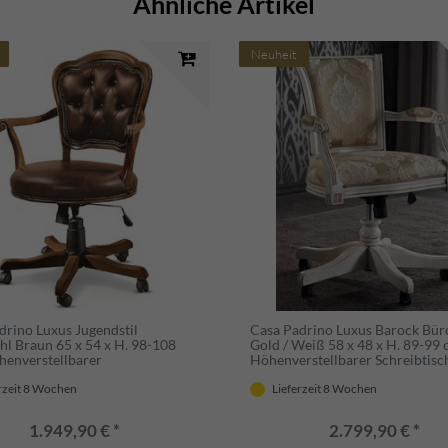
Ähnliche Artikel
Neuheit
drino Luxus Jugendstil
Casa Padrino Luxus Barock Bür
hl Braun 65 x 54 x H. 98-108
Gold / Weiß 58 x 48 x H. 89-99 
henverstellbarer
Höhenverstellbarer Schreibtisc
ischstuhl mit Echtleder -
mit elegantem Muster - Barock
& Jugendstil Büro Möbel
Möbel - Luxus Qualität - Made in
rzeit 8 Wochen
Lieferzeit 8 Wochen
1.949,90 € *
2.799,90 € *