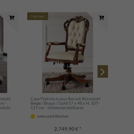
Neuheit
Neuhei
ostuhl
Casa Padrino Luxus Barock Bürostuhl
Casa Pa
cm -
Beige / Braun / Gold 57 x 48 x H. 107-
Bürostu
hstuhl
117 cm - Höhenverstellbarer
x H. 11
 Büro
Schreibtischstuhl mit Echtleder -
Schreib
 Italy
Barock Büro Möbel - Luxus Qualität -
Barock
Lieferzeit 8 Wochen
Lief
Made in Italy
2.749,90 € *