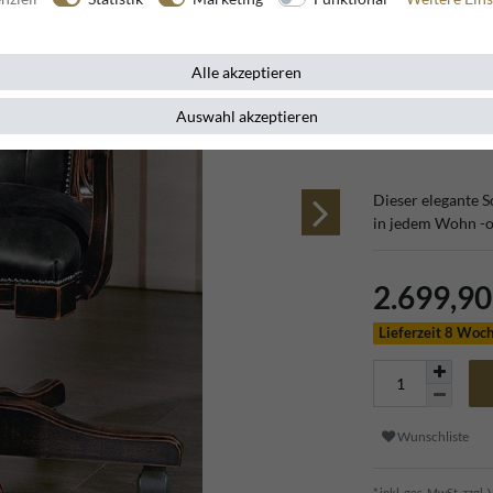
Büromöbel
Echtleder
Alle akzeptieren
Auswahl akzeptieren
Artikelnummer
11674
Dieser elegante S
in jedem Wohn -o
2.699,9
Lieferzeit 8 Woc
Wunschliste
* inkl. ges. MwSt. zzgl.
V