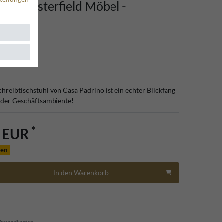
 - Chesterfield Möbel -
 Möbel
6
chreibtischstuhl von Casa Padrino ist ein echter Blickfang
der Geschäftsambiente!
*
0 EUR
hen
In den Warenkorb
ersandkosten