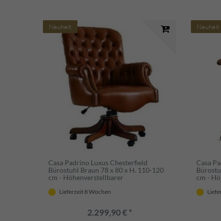
Neuheit
Neuheit
Casa Padrino Luxus Chesterfield
Casa Pa
Bürostuhl Braun 78 x 80 x H. 110-120
Bürostu
cm - Höhenverstellbarer
cm - Hö
Schreibtischstuhl mit Echtleder -
Schreibt
Büromöbel - Chesterfield Möbel -
Barock 
Lieferzeit 8 Wochen
Liefe
Echtleder Möbel
2.299,90 € *