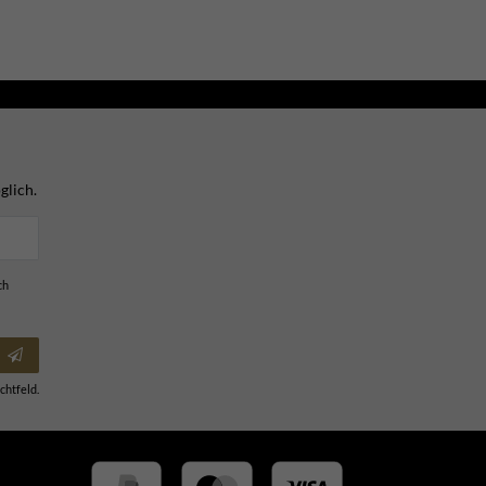
glich.
ch
chtfeld.