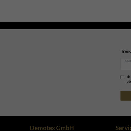
Trend
E-MA
Hie
jed
Demotex GmbH
Servi