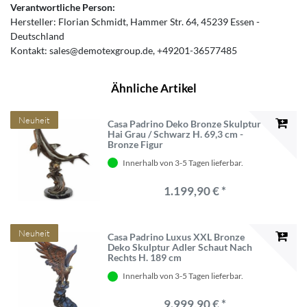
Verantwortliche Person:
Hersteller:
Florian Schmidt
Hammer Str.
64
45239
Essen
Deutschland
Kontakt:
sales@demotexgroup.de
+49201-36577485
Ähnliche Artikel
Neuheit
Casa Padrino Deko Bronze Skulptur
Hai Grau / Schwarz H. 69,3 cm -
Bronze Figur
Innerhalb von 3-5 Tagen lieferbar.
1.199,90 € *
Neuheit
Casa Padrino Luxus XXL Bronze
Deko Skulptur Adler Schaut Nach
Rechts H. 189 cm
Innerhalb von 3-5 Tagen lieferbar.
9.999,90 € *