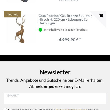
Neuheit
Casa Padrino XXL Bronze Skulptur
Hirsch H. 220 cm - Lebensgroße
Deko Figur
Innerhalb von 3-5 Tagen lieferbar.
4.999,90 € *
Newsletter
Trends, Angebote und Gutscheine per E-Mail erhalten!
Abmelden jederzeit möglich.
E-MAIL **
Hiermit bestätige ich, dass ich die
Daten­schutz­erklärung
gelesen