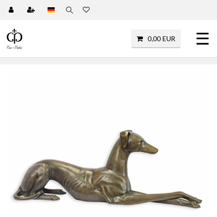
☰
0,00 EUR