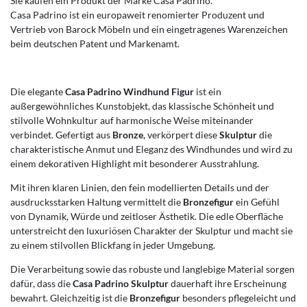
Sie kaufen ein Produkt der Marke Casa Padrino.
Casa Padrino ist ein europaweit renomierter Produzent und
Vertrieb von Barock Möbeln und ein eingetragenes Warenzeichen
beim deutschen Patent und Markenamt.
Die elegante
Casa Padrino Windhund Figur
ist ein
außergewöhnliches Kunstobjekt, das klassische Schönheit und
stilvolle Wohnkultur auf harmonische Weise miteinander
verbindet. Gefertigt aus
Bronze
, verkörpert diese
Skulptur
die
charakteristische Anmut und Eleganz des Windhundes und wird zu
einem dekorativen Highlight mit besonderer Ausstrahlung.
Mit ihren klaren Linien, den fein modellierten Details und der
ausdrucksstarken Haltung vermittelt die
Bronzefigur
ein Gefühl
von Dynamik, Würde und zeitloser Ästhetik. Die edle Oberfläche
unterstreicht den luxuriösen Charakter der Skulptur und macht sie
zu einem stilvollen Blickfang in jeder Umgebung.
Die Verarbeitung sowie das robuste und langlebige Material sorgen
dafür, dass die
Casa Padrino Skulptur
dauerhaft ihre Erscheinung
bewahrt. Gleichzeitig ist die
Bronzefigur
besonders pflegeleicht und