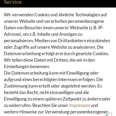
Service
Zahlungsarten
Wir verwenden Cookies und ähnliche Technologien auf
Versandarten & -kosten
unserer Website und verarbeiten personenbezogene
Widerrufsrecht
Daten von Besucher:innen unserer Webseite (z.B. IP-
Adresse), um z.B. Inhalte und Anzeigen zu
Rückgaberecht
personalisieren, Medien von Drittanbietern einzubinden
Vertrag widerrufen
oder Zugriffe auf unsere Website zu analysieren. Die
Warenkorb
Datenverarbeitung erfolgt erst durch gesetzte Cookies.
Hilfe
Wir teilen diese Daten mit Dritten, die wir in den
Einstellungen benennen.
Social Media
Die Datenverarbeitung kann mit Einwilligung oder
Facebook
aufgrund eines berechtigten Interesses erfolgen. Die
Instagram
Zustimmung kann erteilt oder abgelehnt werden. Es
Pinterest
besteht das Recht, nicht einzuwilligen und die
Youtube
Einwilligung zu einem späteren Zeitpunkt zu ändern oder
Houzz
zu widerrufen. Beachten Sie unser
Impressum
und
weitere Hinweise zur Verwendung personenbezogener