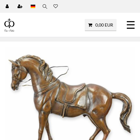
☰
0,00 EUR