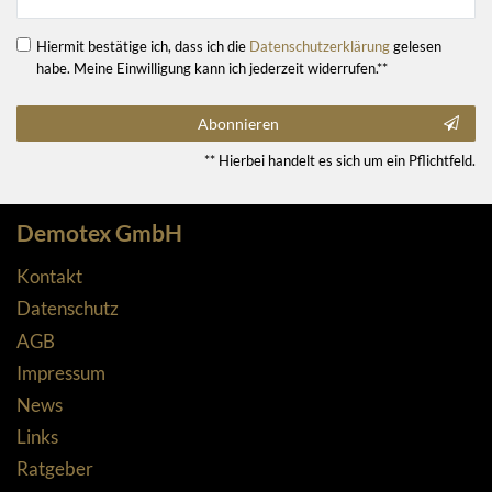
Hiermit bestätige ich, dass ich die
Daten­schutz­erklärung
gelesen
habe. Meine Einwilligung kann ich jederzeit widerrufen.**
Abonnieren
** Hierbei handelt es sich um ein Pflichtfeld.
Demotex GmbH
Kontakt
Datenschutz
AGB
Impressum
News
Links
Ratgeber