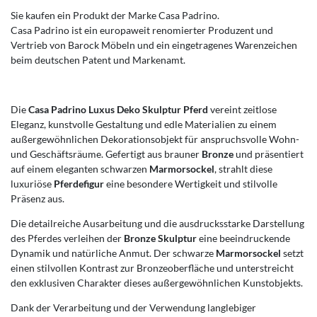
Sie kaufen ein Produkt der Marke Casa Padrino.
Casa Padrino ist ein europaweit renomierter Produzent und
Vertrieb von Barock Möbeln und ein eingetragenes Warenzeichen
beim deutschen Patent und Markenamt.
Die
Casa Padrino Luxus Deko Skulptur Pferd
vereint zeitlose
Eleganz, kunstvolle Gestaltung und edle Materialien zu einem
außergewöhnlichen Dekorationsobjekt für anspruchsvolle Wohn-
und Geschäftsräume. Gefertigt aus brauner
Bronze
und präsentiert
auf einem eleganten schwarzen
Marmorsockel
, strahlt diese
luxuriöse
Pferdefigur
eine besondere Wertigkeit und stilvolle
Präsenz aus.
Die detailreiche Ausarbeitung und die ausdrucksstarke Darstellung
des Pferdes verleihen der
Bronze Skulptur
eine beeindruckende
Dynamik und natürliche Anmut. Der schwarze
Marmorsockel
setzt
einen stilvollen Kontrast zur Bronzeoberfläche und unterstreicht
den exklusiven Charakter dieses außergewöhnlichen Kunstobjekts.
Dank der Verarbeitung und der Verwendung langlebiger