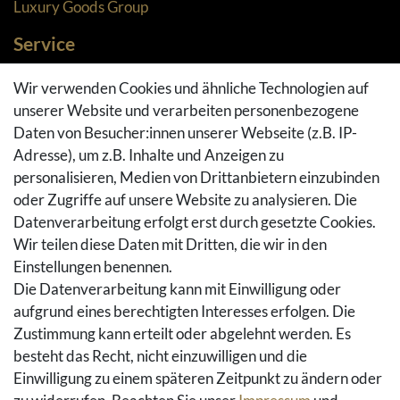
Luxury Goods Group
Service
Zahlungsarten
Wir verwenden Cookies und ähnliche Technologien auf
Versandarten & -kosten
unserer Website und verarbeiten personenbezogene
Widerrufsrecht
Daten von Besucher:innen unserer Webseite (z.B. IP-
Adresse), um z.B. Inhalte und Anzeigen zu
Rückgaberecht
personalisieren, Medien von Drittanbietern einzubinden
Vertrag widerrufen
oder Zugriffe auf unsere Website zu analysieren. Die
Warenkorb
Datenverarbeitung erfolgt erst durch gesetzte Cookies.
Hilfe
Wir teilen diese Daten mit Dritten, die wir in den
Einstellungen benennen.
Social Media
Die Datenverarbeitung kann mit Einwilligung oder
Facebook
aufgrund eines berechtigten Interesses erfolgen. Die
Instagram
Zustimmung kann erteilt oder abgelehnt werden. Es
Pinterest
besteht das Recht, nicht einzuwilligen und die
Youtube
Einwilligung zu einem späteren Zeitpunkt zu ändern oder
Houzz