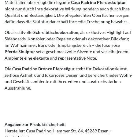
Materialien überzeugt die elegante
Casa Padrino Pferdeskulptur
nicht nur durch ihre dekorative Wirkung, sondern auch durch ihre
Qualität und Beständigkeit. Die pflegeleichten Oberflächen sorgen
dafür, dass die Skulptur dauerhaft ihre edle Erscheinung bewahrt.
Ob als stilvolle
Schreibtischdekoration
, als exklusives Highlight auf
Sideboards, Konsolen oder Regalen oder als dekorativer Blickfang
im Wohnzimmer, Büro oder Empfangsbereich – die luxuriöse
Pferde Skulptur
setzt geschmackvolle Akzente und verleiht jedem
Ambiente eine elegante und repräsentative Note.
Die
Casa Padrino Bronze Pferdefigur
steht für Dekorationskunst,
zeitlose Ästhetik und luxuriöses Design und bereichert jedes Wohn-
und Geschäftsambiente mit ihrer edlen und ausdrucksstarken
Ausstrahlung.
Angaben zur Produktsicherheit:
Hersteller:
Casa Padrino
Hammer Str.
64
45239
Essen