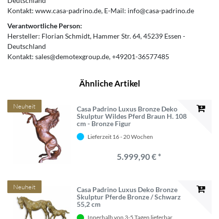
Deutschland
Kontakt:
www.casa-padrino.de
E-Mail:
info@casa-padrino.de
Verantwortliche Person:
Hersteller:
Florian Schmidt
Hammer Str.
64
45239
Essen
Deutschland
Kontakt:
sales@demotexgroup.de
+49201-36577485
Ähnliche Artikel
Neuheit
Casa Padrino Luxus Bronze Deko
Skulptur Wildes Pferd Braun H. 108
cm - Bronze Figur
Lieferzeit 16 - 20 Wochen
5.999,90 € *
Neuheit
Casa Padrino Luxus Deko Bronze
Skulptur Pferde Bronze / Schwarz
55,2 cm
Innerhalb von 3-5 Tagen lieferbar.