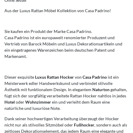
Ohne Sessel
Aus der Luxus Rattan Möbel Kollektion von Casa Padrino!
Sie kaufen ein Produkt der Marke Casa Padrino.
Casa Padrino ist ein europaweit renomierter Produzent und
Vertrieb von Barock Möbeln und Luxus Dekorationsartikeln und
ein eingetragenes Warenzeichen beim deutschen Patent und
Markenamt.
Dieser exquisite
Luxus Rattan Hocker
von
Casa Padrino
ist ein
Meisterwerk edler Handwerkskunst und verbindet stilvolle
Ästhetik mit funktionalem Design. In elegantem
Naturton
gehalten,
fügt sich der sorgfältig verarbeitete Rattan Hocker nahtlos in jedes
Hotel
oder
Wohnzimmer
ein und verleiht dem Raum eine
natürliche und luxuriöse Note.
Dank seiner hochwertigen Verarbeitung überzeugt der Hocker
nicht nur als stilvolles Sitzmöbel oder
Fußhocker
, sondern auch als
zeitloses Dekorationselement, das jedem Raum eine elegante und