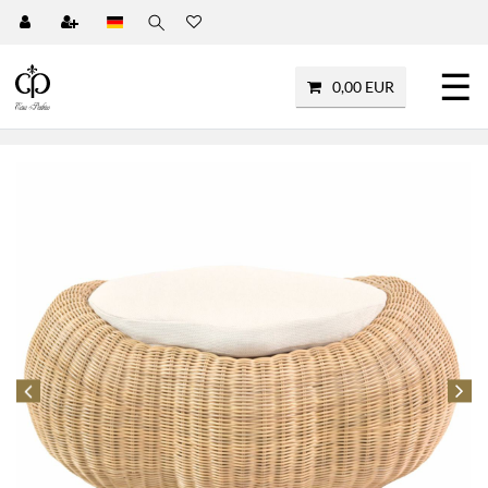
☰
0,00 EUR