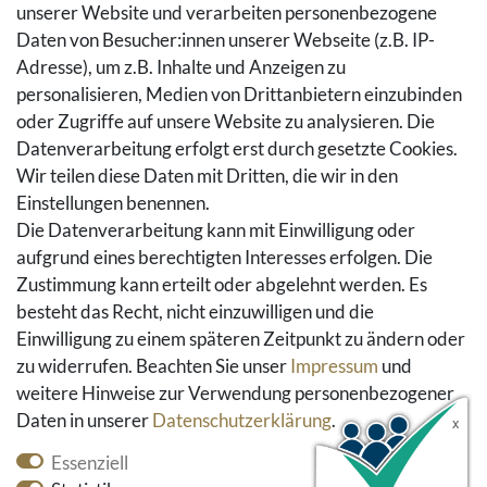
Versandarten & -kosten
unserer Website und verarbeiten personenbezogene
Widerrufsrecht
Daten von Besucher:innen unserer Webseite (z.B. IP-
Adresse), um z.B. Inhalte und Anzeigen zu
Rückgaberecht
personalisieren, Medien von Drittanbietern einzubinden
Vertrag widerrufen
oder Zugriffe auf unsere Website zu analysieren. Die
Warenkorb
Datenverarbeitung erfolgt erst durch gesetzte Cookies.
Hilfe
Wir teilen diese Daten mit Dritten, die wir in den
Einstellungen benennen.
Social Media
Die Datenverarbeitung kann mit Einwilligung oder
Facebook
aufgrund eines berechtigten Interesses erfolgen. Die
Instagram
Zustimmung kann erteilt oder abgelehnt werden. Es
Pinterest
besteht das Recht, nicht einzuwilligen und die
Youtube
Einwilligung zu einem späteren Zeitpunkt zu ändern oder
Houzz
zu widerrufen. Beachten Sie unser
Impressum
und
weitere Hinweise zur Verwendung personenbezogener
Daten in unserer
Daten­schutz­erklärung
.
Essenziell