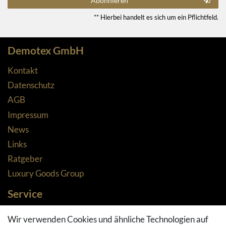
Abonnieren
** Hierbei handelt es sich um ein Pflichtfeld.
Demotex GmbH
Kontakt
Datenschutz
AGB
Impressum
News
Links
Ratgeber
Luxury Goods Group
Service
Zahlungsarten
Wir verwenden Cookies und ähnliche Technologien auf