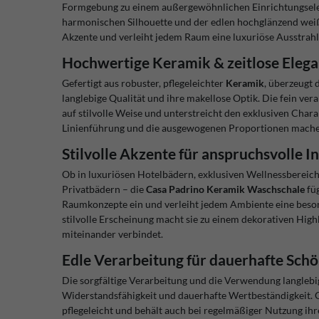
Formgebung zu einem außergewöhnlichen Einrichtungsele
harmonischen Silhouette und der edlen hochglänzend weiß
Akzente und verleiht jedem Raum eine luxuriöse Ausstrah
Hochwertige Keramik & zeitlose Eleg
Gefertigt aus robuster, pflegeleichter
Keramik
, überzeugt 
langlebige Qualität und ihre makellose Optik. Die fein ver
auf stilvolle Weise und unterstreicht den exklusiven Char
Linienführung und die ausgewogenen Proportionen machen 
Stilvolle Akzente für anspruchsvolle I
Ob in luxuriösen Hotelbädern, exklusiven Wellnessbereic
Privatbädern – die
Casa Padrino Keramik Waschschale
füg
Raumkonzepte ein und verleiht jedem Ambiente eine beson
stilvolle Erscheinung macht sie zu einem dekorativen Highl
miteinander verbindet.
Edle Verarbeitung für dauerhafte Schö
Die sorgfältige Verarbeitung und die Verwendung langlebi
Widerstandsfähigkeit und dauerhafte Wertbeständigkeit. Gl
pflegeleicht und behält auch bei regelmäßiger Nutzung ihr