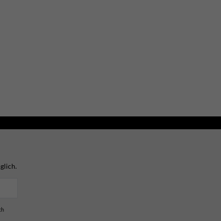
glich.
ch