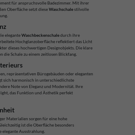
ment für anspruchsvolle Badezimmer. Mit ihrer
en Oberfläche setzt diese
Waschschale
stilvolle
lung.
anz
die elegante
Waschbeckenschale
durch ihre
arbeitete Hochglanzoberfläche reflektiert das Licht
akter dieses hochwertigen Designobjekts. Die klare
die Schale zu einem zeitlosen Blickfang.
nterieurs
hen, repräsentativen Bürogebäuden oder eleganten
t sich harmonisch in unterschiedlichste
dere Note von Eleganz und Modernität. Ihre
ight, das Funktion und Ästhetik perfekt
nheit
ger Materialien sorgen für eine hohe
eichzeitig ist die Oberfläche besonders
e elegante Ausstrahlung.