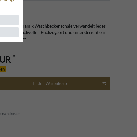
4
a Padrino Keramik Waschbeckenschale verwandelt jedes
nen geschmackvollen Rückzugsort und unterstreicht ein
htungskonzept.
*
EUR
hen
In den Warenkorb
ersandkosten