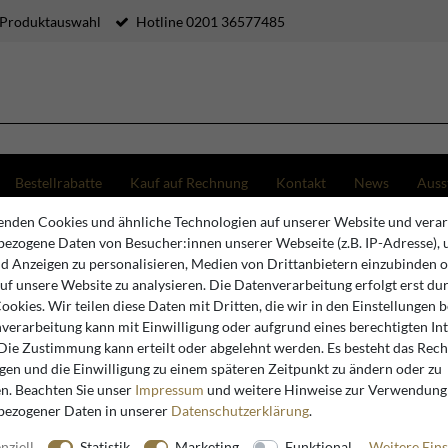
 Produktauswahl
Hotline 0201 36577485
Bestellrabatte
Kauf auf Rechnung
Kontakt
News
Auss
nden Cookies und ähnliche Technologien auf unserer Website und verar
Waschtische
Casa Padrino Luxus Waschbecken Schale Hochglanz Weiß 56,5 cm - Badezim
ezogene Daten von Besucher:innen unserer Webseite (z.B. IP-Adresse), 
nd Anzeigen zu personalisieren, Medien von Drittanbietern einzubinden 
auf unsere Website zu analysieren. Die Datenverarbeitung erfolgt erst du
Casa Padrino
Cookies. Wir teilen diese Daten mit Dritten, die wir in den Einstellungen 
verarbeitung kann mit Einwilligung oder aufgrund eines berechtigten In
Casa Padr
 Die Zustimmung kann erteilt oder abgelehnt werden. Es besteht das Recht
Hochglan
igen und die Einwilligung zu einem späteren Zeitpunkt zu ändern oder zu
Accessoir
n. Beachten Sie unser
Impressum
und weitere Hinweise zur Verwendung
bezogener Daten in unserer
Daten­schutz­erklärung
.
nziell
Statistik
Marketing
Funktional
Weitere Eins