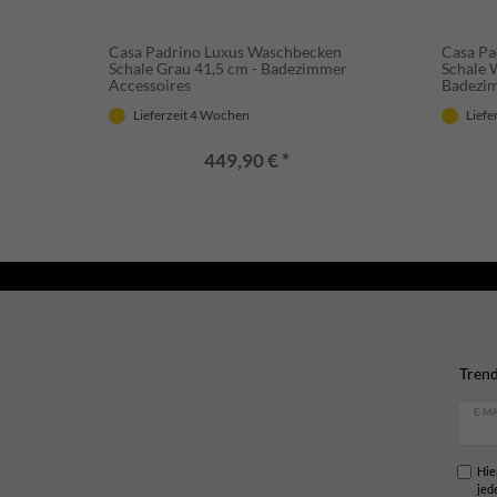
Casa Padrino Luxus Waschbecken
Casa Pa
Schale Grau 41,5 cm - Badezimmer
Schale 
Accessoires
Badezim
Lieferzeit 4 Wochen
Liefe
449,90 € *
Trend
E-MA
Hie
jed