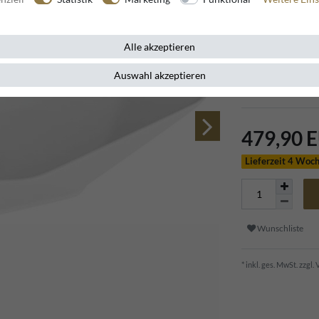
Artikelnummer
13222
Alle akzeptieren
Die elegante Cas
Auswahl akzeptieren
Badezimmer in ei
exklusives Einric
479,90 
Lieferzeit 4 Woc
Wunschliste
* inkl. ges. MwSt. zzgl.
V