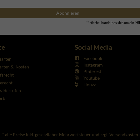
Abonnieren
** Hierbei handelt es sich um ein Pfli
ce
Social Media
Facebook
sarten
Instagram
rten & -kosten
Pinterest
fsrecht
Youtube
erecht
Houzz
widerrufen
orb
* alle Preise inkl. gesetzlicher Mehrwertsteuer und zzgl. Versandkosten