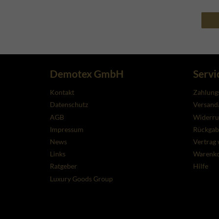
Demotex GmbH
Servi
Kontakt
Zahlung
Datenschutz
Versanda
AGB
Widerru
Impressum
Rückgab
News
Vertrag 
Links
Warenk
Ratgeber
Hilfe
Luxury Goods Group