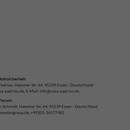
uktsicherheit:
Padrino
Hammer Str.
64
45239
Essen
Deutschland
a-padrino.de
E-Mail:
info@casa-padrino.de
Person:
an Schmidt
Hammer Str.
64
45239
Essen
Deutschland
emotexgroup.de
+49201-36577485