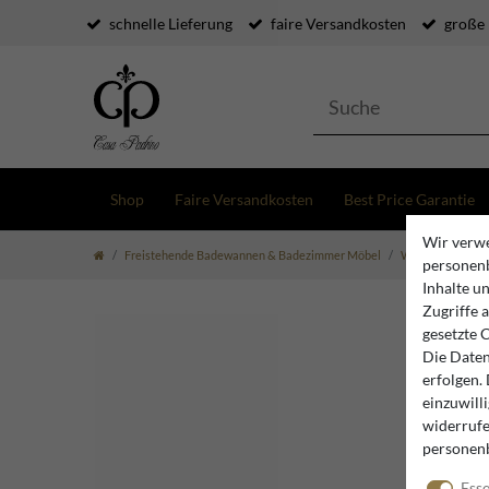
schnelle Lieferung
faire Versandkosten
große
Shop
Faire Versandkosten
Best Price Garantie
Wir verwe
Freistehende Badewannen & Badezimmer Möbel
Waschbecken & 
personenb
Inhalte u
Zugriffe 
gesetzte 
Die Daten
erfolgen.
einzuwill
widerrufe
personen
Esse