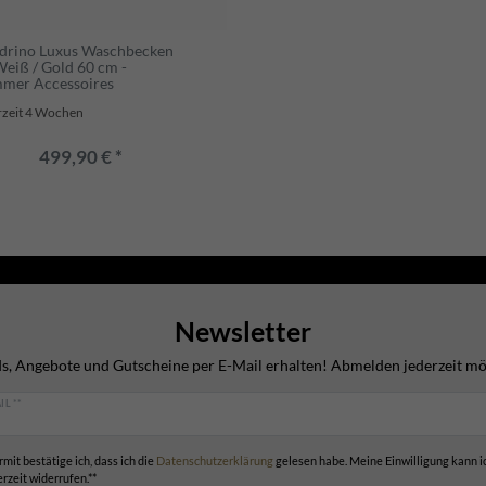
drino Luxus Waschbecken
Weiß / Gold 60 cm -
mer Accessoires
rzeit 4 Wochen
499,90 € *
Newsletter
s, Angebote und Gutscheine per E-Mail erhalten! Abmelden jederzeit mö
IL **
rmit bestätige ich, dass ich die
Daten­schutz­erklärung
gelesen habe. Meine Einwilligung kann i
erzeit widerrufen.**