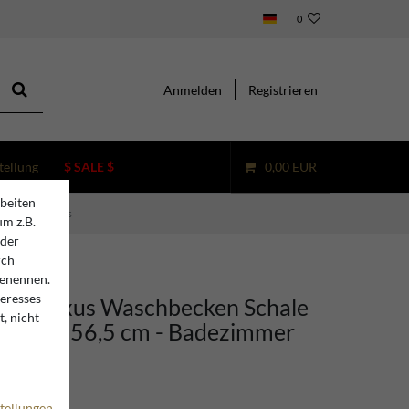
0
Anmelden
Registrieren
tellung
$ SALE $
0,00 EUR
beiten
mer Accessoires
um z.B.
oder
rch
benennen.
teresses
ino Luxus Waschbecken Schale
, nicht
z Weiß 56,5 cm - Badezimmer
es
tellungen