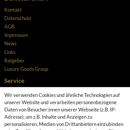
Kontakt
Datenschutz
AGB
Impressum
News
Links
Ratgeber
Luxury Goods Group
Service
Zahlungsarten
Wir verwenden Cookies und ähnliche Technologien auf
Versandarten & -kosten
unserer Website und verarbeiten personenbezogene
Widerrufsrecht
Daten von Besucher:innen unserer Webseite (z.B. IP-
Adresse), um z.B. Inhalte und Anzeigen zu
Rückgaberecht
personalisieren, Medien von Drittanbietern einzubinden
Vertrag widerrufen