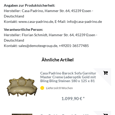
Angaben zur Produktsicherheit:
Hersteller:
Casa Padrino
Hammer Str.
64
45239
Essen
Deutschland
Kontakt:
www.casa-padrino.de
E-Mail:
info@casa-padrino.de
Verantwortliche Person:
Hersteller:
Florian Schmidt
Hammer Str.
64
45239
Essen
Deutschland
Kontakt:
sales@demotexgroup.de
+49201-36577485
Ähnliche Artikel
Casa Padrino Barock Sofa Garnitur
Master Creme Lederoptik Gold mit
Bling Bling Steinen 180 x 125 x 81
cm
Lieferzeit 8 Wochen
1.099,90 € *