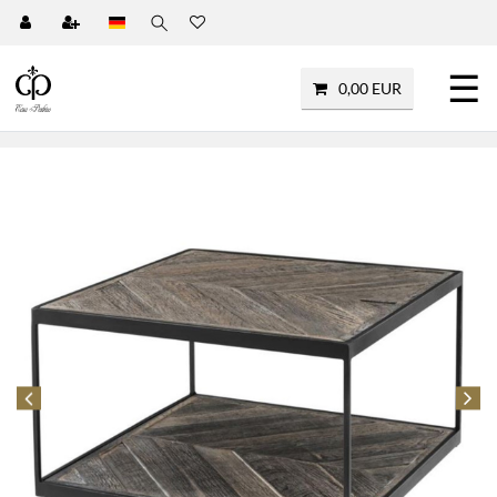
☰
0,00 EUR