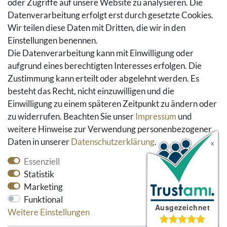
oder Zugriffe auf unsere Website zu analysieren. Die
Warenkorb
Datenverarbeitung erfolgt erst durch gesetzte Cookies.
Hilfe
Wir teilen diese Daten mit Dritten, die wir in den
Einstellungen benennen.
Social Media
Die Datenverarbeitung kann mit Einwilligung oder
Facebook
aufgrund eines berechtigten Interesses erfolgen. Die
Instagram
Zustimmung kann erteilt oder abgelehnt werden. Es
Pinterest
besteht das Recht, nicht einzuwilligen und die
Youtube
Einwilligung zu einem späteren Zeitpunkt zu ändern oder
Houzz
zu widerrufen. Beachten Sie unser
Impressum
und
weitere Hinweise zur Verwendung personenbezogener
Daten in unserer
Daten­schutz­erklärung
.
Essenziell
Statistik
Marketing
Funktional
* alle Preise inkl. gesetzlicher Mehrwertsteuer und
Weitere Einstellungen
zzgl. Versandkosten