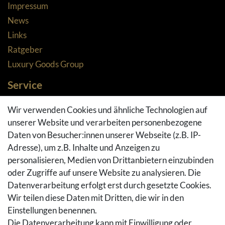
Impressum
News
Links
Ratgeber
Luxury Goods Group
Service
Zahlungsarten
Wir verwenden Cookies und ähnliche Technologien auf
Versandarten & -kosten
unserer Website und verarbeiten personenbezogene
Widerrufsrecht
Daten von Besucher:innen unserer Webseite (z.B. IP-
Adresse), um z.B. Inhalte und Anzeigen zu
Rückgaberecht
personalisieren, Medien von Drittanbietern einzubinden
Vertrag widerrufen
oder Zugriffe auf unsere Website zu analysieren. Die
Warenkorb
Datenverarbeitung erfolgt erst durch gesetzte Cookies.
Hilfe
Wir teilen diese Daten mit Dritten, die wir in den
Einstellungen benennen.
Social Media
Die Datenverarbeitung kann mit Einwilligung oder