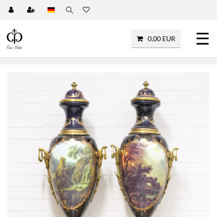
☰
0,00 EUR