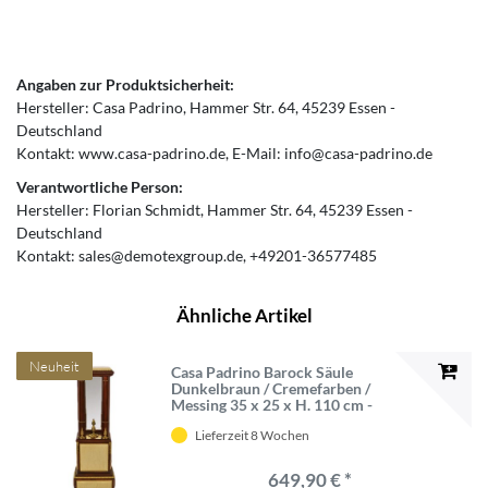
Angaben zur Produktsicherheit:
Hersteller:
Casa Padrino
Hammer Str.
64
45239
Essen
Deutschland
Kontakt:
www.casa-padrino.de
E-Mail:
info@casa-padrino.de
Verantwortliche Person:
Hersteller:
Florian Schmidt
Hammer Str.
64
45239
Essen
Deutschland
Kontakt:
sales@demotexgroup.de
+49201-36577485
Ähnliche Artikel
Neuheit
Casa Padrino Barock Säule
Dunkelbraun / Cremefarben /
Messing 35 x 25 x H. 110 cm -
Barockmöbel
Lieferzeit 8 Wochen
649,90 € *