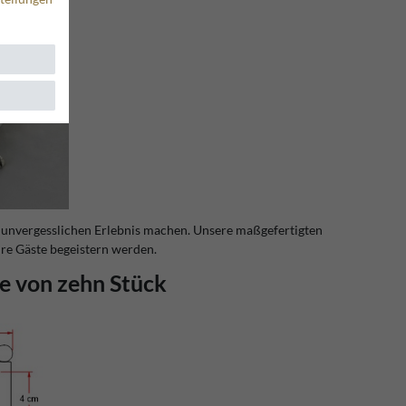
em unvergesslichen Erlebnis machen. Unsere maßgefertigten
hre Gäste begeistern werden.
e von zehn Stück