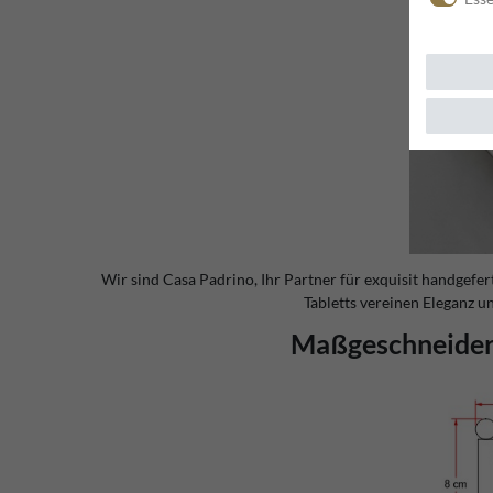
Wir sind Casa Padrino
, Ihr Partner für exquisit handgef
Tabletts vereinen Eleganz u
Maßgeschneidert