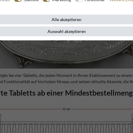
Alle akzeptieren
Auswahl akzeptieren
ertigte Servier-Tabletts, die jeden Moment in Ihrem Etablissement zu ein
nd Funktionalität auf höchstem Niveau und setzen stilvolle Akzente, die I
e Tabletts ab einer Mindestbestellmeng