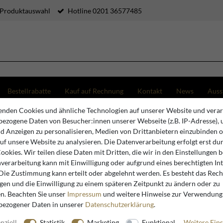
 Produktauswahl
Hotline 0201 36577485
Bestellrabatte
Kauf auf Rechnung
Kontakt
News
Auss
ier-Tabletts von Casa Padrino – Luxus
nden Cookies und ähnliche Technologien auf unserer Website und verar
ezogene Daten von Besucher:innen unserer Webseite (z.B. IP-Adresse), 
nd Anzeigen zu personalisieren, Medien von Drittanbietern einzubinden 
auf unsere Website zu analysieren. Die Datenverarbeitung erfolgt erst du
Cookies. Wir teilen diese Daten mit Dritten, die wir in den Einstellungen 
verarbeitung kann mit Einwilligung oder aufgrund eines berechtigten In
 Die Zustimmung kann erteilt oder abgelehnt werden. Es besteht das Recht
igen und die Einwilligung zu einem späteren Zeitpunkt zu ändern oder zu
n. Beachten Sie unser
Impressum
und weitere Hinweise zur Verwendung
bezogener Daten in unserer
Daten­schutz­erklärung
.
nziell
Statistik
Marketing
Funktional
Weitere Eins