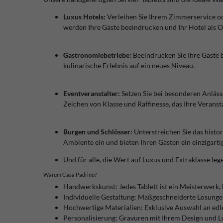
Luxus Hotels:
Verleihen Sie Ihrem Zimmerservice ode
werden Ihre Gäste beeindrucken und Ihr Hotel als O
Gastronomiebetriebe:
Beeindrucken Sie Ihre Gäste b
kulinarische Erlebnis auf ein neues Niveau.
Eventveranstalter:
Setzen Sie bei besonderen Anläss
Zeichen von Klasse und Raffinesse, das Ihre Verans
Burgen und Schlösser:
Unterstreichen Sie das histor
Ambiente ein und bieten Ihren Gästen ein einzigarti
Und für alle, die Wert auf Luxus und Extraklasse leg
Warum Casa Padrino?
Handwerkskunst:
Jedes Tablett ist ein Meisterwerk, 
Individuelle Gestaltung:
Maßgeschneiderte Lösungen,
Hochwertige Materialien:
Exklusive Auswahl an edl
Personalisierung:
Gravuren mit Ihrem Design und Log