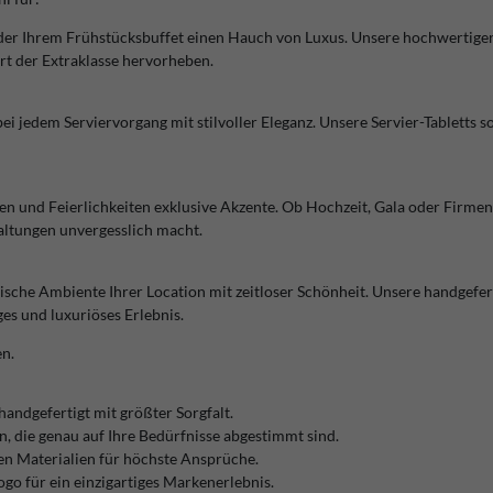
r Ihrem Frühstücksbuffet einen Hauch von Luxus. Unsere hochwertigen Me
rt der Extraklasse hervorheben.
ei jedem Serviervorgang mit stilvoller Eleganz. Unsere Servier-Tabletts
en und Feierlichkeiten exklusive Akzente. Ob Hochzeit, Gala oder Firmen
taltungen unvergesslich macht.
ische Ambiente Ihrer Location mit zeitloser Schönheit. Unsere handgefert
ges und luxuriöses Erlebnis.
en.
handgefertigt mit größter Sorgfalt.
 die genau auf Ihre Bedürfnisse abgestimmt sind.
en Materialien für höchste Ansprüche.
o für ein einzigartiges Markenerlebnis.