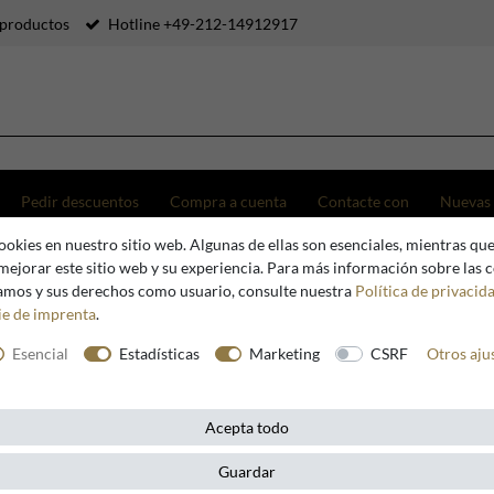
productos
Hotline +49-212-14912917
Pedir descuentos
Compra a cuenta
Contacte con
Nuevas
okies en nuestro sitio web. Algunas de ellas son esenciales, mientras que
entro de lujo Art Déco de madera de roble y metal - Zinc / Marrón - 120 x 120 x H. 42 cm
mejorar este sitio web y su experiencia. Para más información sobre las 
zamos y sus derechos como usuario, consulte nuestra
Política de privacid
ie de imprenta
.
Casa Padrino
Esencial
Estadísticas
Marketing
CSRF
Otros aju
Casa Padr
Déco de m
Acepta todo
Marrón - 
Guardar