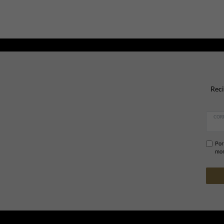
Reci
COR
Por
mom