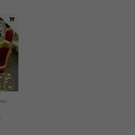
edor
s