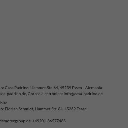
co:
Casa Padrino
Hammer Str.
64
45239
Essen
Alemania
sa-padrino.de
Correo electrónico:
info@casa-padrino.de
ble:
co:
Florian Schmidt
Hammer Str.
64
45239
Essen
demotexgroup.de
+49201-36577485