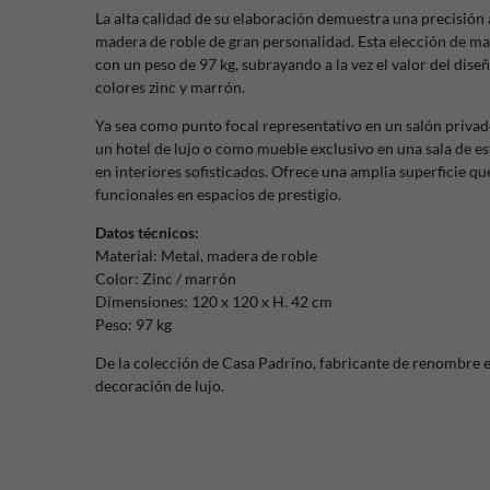
La alta calidad de su elaboración demuestra una precisión 
madera de roble de gran personalidad. Esta elección de ma
con un peso de 97 kg, subrayando a la vez el valor del dis
colores zinc y marrón.
Ya sea como punto focal representativo en un salón privado
un hotel de lujo o como mueble exclusivo en una sala de es
en interiores sofisticados. Ofrece una amplia superficie qu
funcionales en espacios de prestigio.
Datos técnicos:
Material: Metal, madera de roble
Color: Zinc / marrón
Dimensiones: 120 x 120 x H. 42 cm
Peso: 97 kg
De la colección de Casa Padrino, fabricante de renombre 
decoración de lujo.