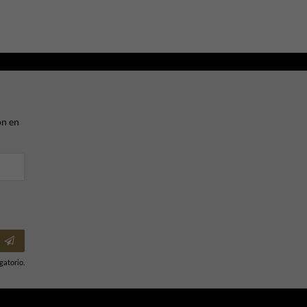
ón en
gatorio.