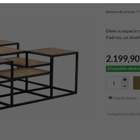
Número de artículo
97
Eleve su espacio 
Padrino, un diseño
2.199,9
Disponible dentro
Lista de deseos
* incluyendo el IVA ex