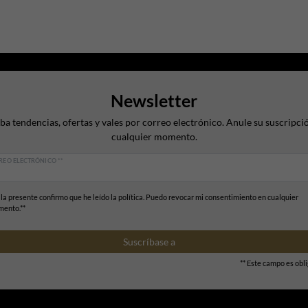
Newsletter
ba tendencias, ofertas y vales por correo electrónico. Anule su suscripci
cualquier momento.
REO ELECTRÓNICO **
 la presente confirmo que he leído la política. Puedo revocar mi consentimiento en cualquier
ento.**
Suscríbase a
** Este campo es obli