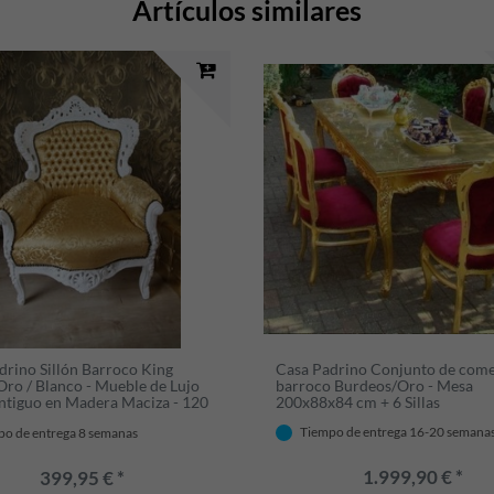
Artículos similares
drino Sillón Barroco King
Casa Padrino Conjunto de com
Oro / Blanco - Mueble de Lujo
barroco Burdeos/Oro - Mesa
Antiguo en Madera Maciza - 120
200x88x84 cm + 6 Sillas
85 cm
Tiempo de entrega 16-20 semana
po de entrega 8 semanas
1.999,90 € *
399,95 € *