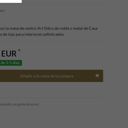
467
con la mesa de centro Art Déco de roble y metal de Casa
 de lujo para interiores sofisticados.
*
0 EUR
 de 3-5 días.
Añadir a la cesta de la compra
cluyendo.
Los gastos de envío