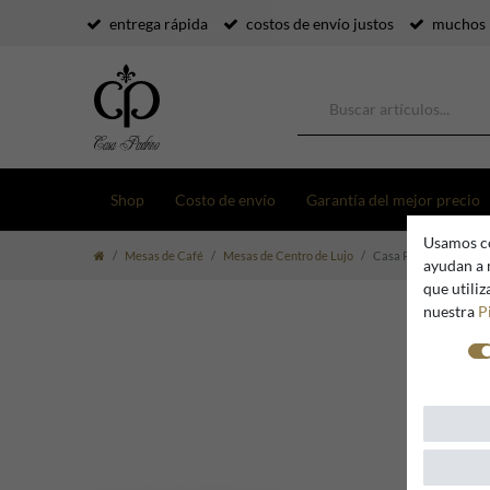
entrega rápida
costos de envío justos
muchos 
Shop
Costo de envío
Garantía del mejor precio
Usamos co
Mesas de Café
Mesas de Centro de Lujo
Casa Padrino Mesa de c
ayudan a 
que utili
nuestra
P