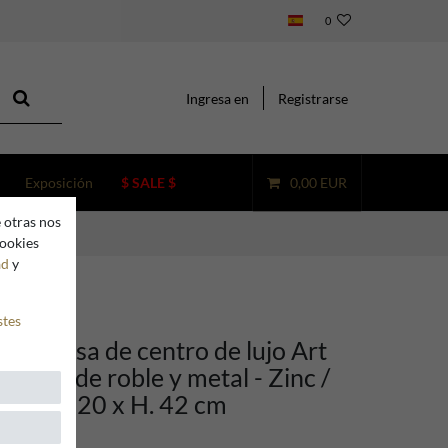
0
Ingresa en
Registrarse
Exposición
$ SALE $
0,00 EUR
 otras nos
cookies
ad
y
stes
ino Mesa de centro de lujo Art
adera de roble y metal - Zinc /
120 x 120 x H. 42 cm