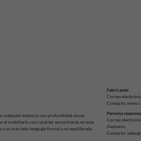
Fabricante:
Correo electróni
Contacto:
www.ca
Persona responsa
a cualquier estancia una profundidad visual
Correo electróni
n el mobiliario con carácter encontrarán en esta
Alemania
as a su marcado lenguaje formal y su equilibrada
Contacto:
sales@