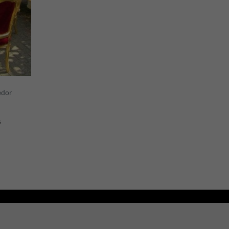
edor
s