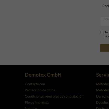
Reci
COR
Por
mom
Demotex GmbH
Servi
Contacte con
Métodos
Protección de datos
Métodos 
Condiciones generales de contratación
Derecho 
Pie de imprenta
Devoluc
Noticias
Desistir