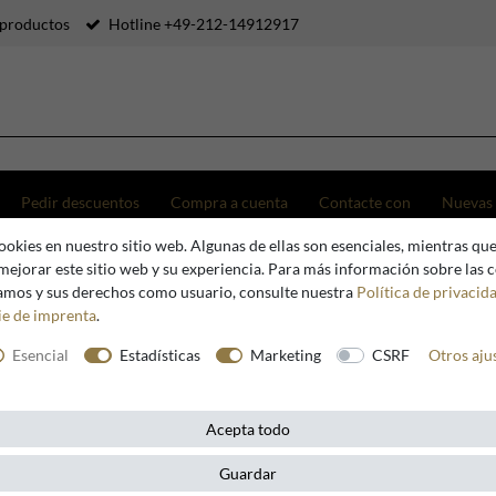
productos
Hotline +49-212-14912917
Pedir descuentos
Compra a cuenta
Contacte con
Nuevas
okies en nuestro sitio web. Algunas de ellas son esenciales, mientras que
claro Conjunto de oro de la vendimia - estilo antiguo
mejorar este sitio web y su experiencia. Para más información sobre las 
zamos y sus derechos como usuario, consulte nuestra
Política de privacid
ie de imprenta
.
Casa Padrino
Esencial
Estadísticas
Marketing
CSRF
Otros aju
Casa Padr
Conjunto d
Acepta todo
antiguo
Guardar