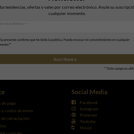
ba tendencias, ofertas y vales por correo electrónico. Anule su suscripci
cualquier momento.
REO ELECTRÓNICO **
 la presente confirmo que he leído la política. Puedo revocar mi consentimiento en cualquier
ento.**
Suscríbase a
** Este campo es obli
ce
Social Media
Facebook
 de pago
Instagram
y costos de envío
Pinterest
de retractación
Youtube
ion
Houzz
 del contrato