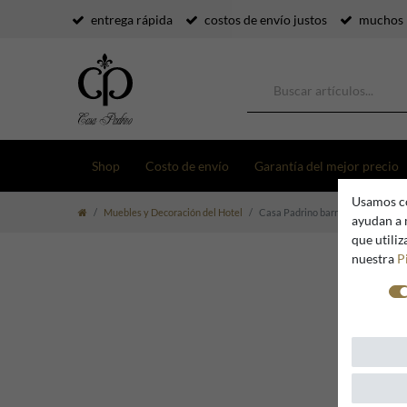
entrega rápida
costos de envío justos
muchos 
Shop
Costo de envío
Garantía del mejor precio
Usamos co
Muebles y Decoración del Hotel
Casa Padrino barroco Salón Verde 
ayudan a 
que utili
nuestra
P