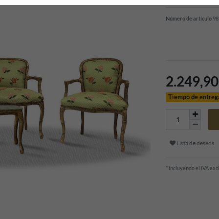
Número de artículo
98
2.249,9
Tiempo de entreg
Lista de deseos
* incluyendo el IVA ex