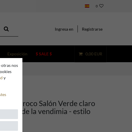
0
Ingresa en
Registrarse
Exposición
$ SALE $
0,00 EUR
 otras nos
cookies
ad
y
stes
ino barroco Salón Verde claro
e oro de la vendimia - estilo