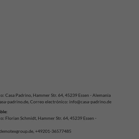
co:
Casa Padrino
Hammer Str.
64
45239
Essen
Alemania
sa-padrino.de
Correo electrónico:
info@casa-padrino.de
ble:
co:
Florian Schmidt
Hammer Str.
64
45239
Essen
demotexgroup.de
+49201-36577485