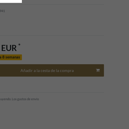
941
*
0 EUR
a 8 semanas
Añadir a la cesta de la compra
cluyendo.
Los gastos de envío