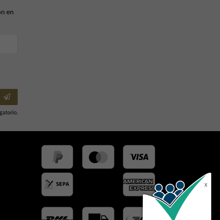
ón en
gatorio.