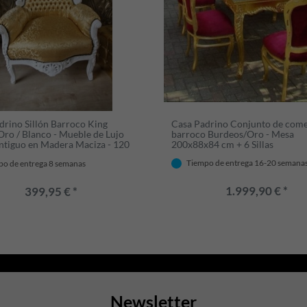
drino Sillón Barroco King
Casa Padrino Conjunto de com
Oro / Blanco - Mueble de Lujo
barroco Burdeos/Oro - Mesa
Antiguo en Madera Maciza - 120
200x88x84 cm + 6 Sillas
85 cm
Tiempo de entrega 16-20 semana
po de entrega 8 semanas
1.999,90 € *
399,95 € *
Newsletter