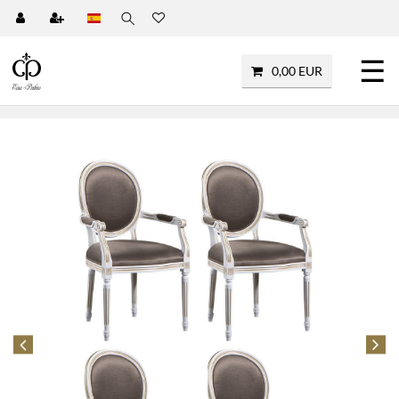
☰
0,00 EUR