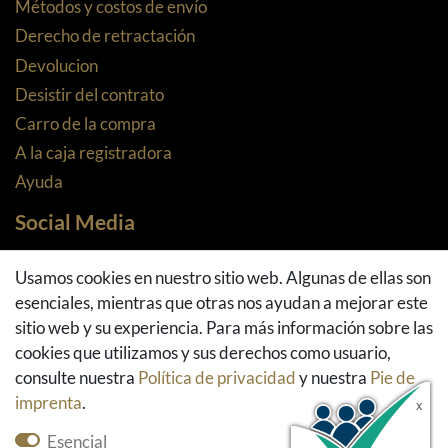
Métodos y costos de envío
Derecho de retractación
Devolucion
Desistir del contrato
Carro de la compra
A la caja registradora
Ayuda
Social Media
Facebook
Usamos cookies en nuestro sitio web. Algunas de ellas son
Instagram
esenciales, mientras que otras nos ayudan a mejorar este
Pinterest
sitio web y su experiencia. Para más información sobre las
Youtube
cookies que utilizamos y sus derechos como usuario,
Houzz
consulte nuestra
Política de privacidad
y nuestra
Pie de
imprenta
.
Esencial