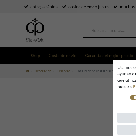
entrega rápida
costos de envío justos
muchos 
Shop
Costo de envío
Garantía del mejor precio
Usamos co
Decoración
Cenicero
Casa Padrino cristal diseñador cenicero de 
ayudan a 
que utili
nuestra
P