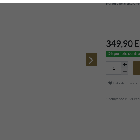
Número de artículo
99
349,90 
Disponible dentro
Lista de deseos
* incluyendo el IVA ex