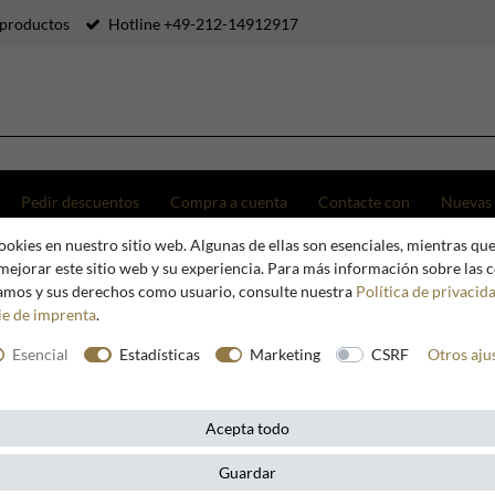
productos
Hotline +49-212-14912917
Pedir descuentos
Compra a cuenta
Contacte con
Nuevas
okies en nuestro sitio web. Algunas de ellas son esenciales, mientras que
vidrio 21 x 21 x H. 6,7 cm - edición de lujo
mejorar este sitio web y su experiencia. Para más información sobre las 
zamos y sus derechos como usuario, consulte nuestra
Política de privacid
ie de imprenta
.
Casa Padrino
Esencial
Estadísticas
Marketing
CSRF
Otros aju
Casa Padr
vidrio 21 
Acepta todo
Guardar