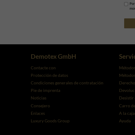
Por
mom
Demotex GmbH
Servi
Contacte con
Métodos
Protección de datos
Métodos 
Condiciones generales de contratación
Derecho 
Pie de imprenta
Devoluc
Noticias
Desistir
Consejero
Carro de
Enlaces
A la caj
Luxury Goods Group
Ayuda