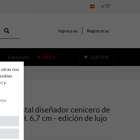
0
Ingresa en
Registrarse
Exposición
$ SALE $
0,00 EUR
 otras nos
cookies
ad
y
stes
ino cristal diseñador cenicero de
x 21 x H. 6,7 cm - edición de lujo