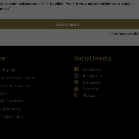
 la presente confirmo que he leído la política. Puedo revocar mi consentimiento en cualquier
ento.**
Suscríbase a
** Este campo es obli
ce
Social Media
Facebook
 de pago
Instagram
y costos de envío
Pinterest
de retractación
Youtube
ion
Houzz
 del contrato
 la compra
a registradora