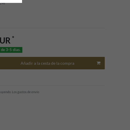
298
*
EUR
 de 3-5 días.
Añadir a la cesta de la compra
cluyendo.
Los gastos de envío