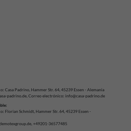
co:
Casa Padrino
Hammer Str.
64
45239
Essen
Alemania
sa-padrino.de
Correo electrónico:
info@casa-padrino.de
ble:
co:
Florian Schmidt
Hammer Str.
64
45239
Essen
demotexgroup.de
+49201-36577485