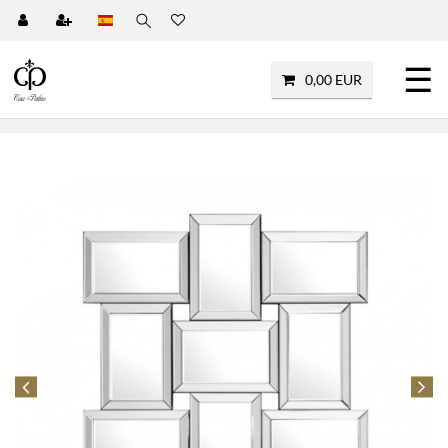
☰
0,00 EUR