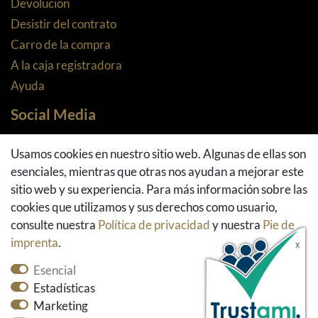
Devolucion
Desistir del contrato
Carro de la compra
A la caja registradora
Ayuda
Social Media
Facebook
Usamos cookies en nuestro sitio web. Algunas de ellas son
Instagram
esenciales, mientras que otras nos ayudan a mejorar este
Pinterest
sitio web y su experiencia. Para más información sobre las
Youtube
cookies que utilizamos y sus derechos como usuario,
Houzz
consulte nuestra
Política de privacidad
y nuestra
Pie de
imprenta
.
Esencial
Estadísticas
Marketing