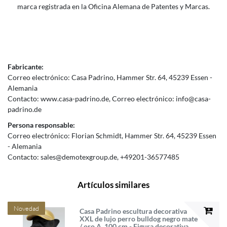
marca registrada en la Oficina Alemana de Patentes y Marcas.
Fabricante:
Correo electrónico:
Casa Padrino
Hammer Str.
64
45239
Essen
Alemania
Contacto:
www.casa-padrino.de
Correo electrónico:
info@casa-
padrino.de
Persona responsable:
Correo electrónico:
Florian Schmidt
Hammer Str.
64
45239
Essen
Alemania
Contacto:
sales@demotexgroup.de
+49201-36577485
Artículos similares
Novedad
Casa Padrino escultura decorativa
XXL de lujo perro bulldog negro mate
/ oro A. 100 cm - Figura decorativa