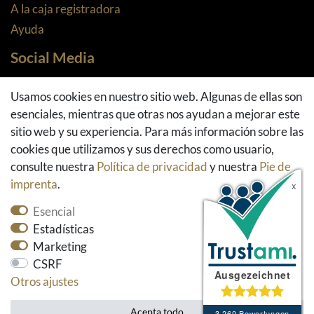
A la caja registradora
Ayuda
Social Media
Facebook
Usamos cookies en nuestro sitio web. Algunas de ellas son
Instagram
esenciales, mientras que otras nos ayudan a mejorar este
Pinterest
sitio web y su experiencia. Para más información sobre las
Youtube
cookies que utilizamos y sus derechos como usuario,
Houzz
consulte nuestra
Política de privacidad
y nuestra
Pie de
imprenta
.
Esencial
Estadísticas
Marketing
CSRF
Otros ajustes
* Todos los precios incluyen el impuesto sobre el
valor añadido y excluyen los gastos de envío.
Acepta todo