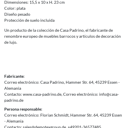
Dimensiones: 15,5 x 10 x H. 23 cm
Color: plata
Diseño pesado
Protección de suelo incluida
Un producto de la colección de Casa Padrino, el fabricante de
renombre europeo de muebles barrocos y artículos de decoración
de lujo.
Fabricante:
Correo electrónico:
Casa Padrino
Hammer Str.
64
45239
Essen
Alemania
Contacto:
www.casa-padrino.de
Correo electrónico:
info@casa-
padrino.de
Persona responsable:
Correo electrónico:
Florian Schmidt
Hammer Str.
64
45239
Essen
Alemania
Contacto:
sales@demotexgroup.de
+49201-36577485