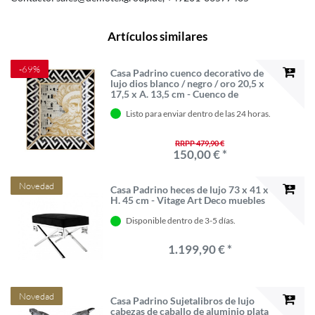
Artículos similares
-69%
Casa Padrino cuenco decorativo de
lujo dios blanco / negro / oro 20,5 x
17,5 x A. 13,5 cm - Cuenco de
porcelana pintada a mano - Calidad
Listo para enviar dentro de las 24 horas.
de lujo - Hecho en Italia
RRPP 479,90 €
150,00 € *
Novedad
Casa Padrino heces de lujo 73 x 41 x
H. 45 cm - Vitage Art Deco muebles
Disponible dentro de 3-5 días.
1.199,90 € *
Novedad
Casa Padrino Sujetalibros de lujo
cabezas de caballo de aluminio plata