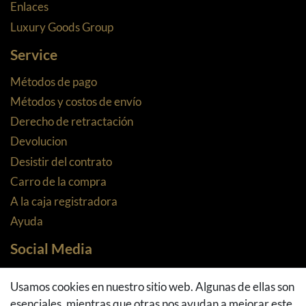
Enlaces
Luxury Goods Group
Service
Métodos de pago
Métodos y costos de envío
Derecho de retractación
Devolucion
Desistir del contrato
Carro de la compra
A la caja registradora
Ayuda
Social Media
Facebook
Usamos cookies en nuestro sitio web. Algunas de ellas son
Instagram
esenciales, mientras que otras nos ayudan a mejorar este