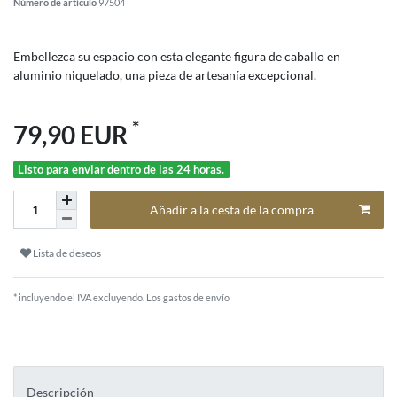
Número de artículo
97504
Embellezca su espacio con esta elegante figura de caballo en
aluminio niquelado, una pieza de artesanía excepcional.
*
79,90 EUR
Listo para enviar dentro de las 24 horas.
Añadir a la cesta de la compra
Lista de deseos
* incluyendo el IVA excluyendo.
Los gastos de envío
Descripción