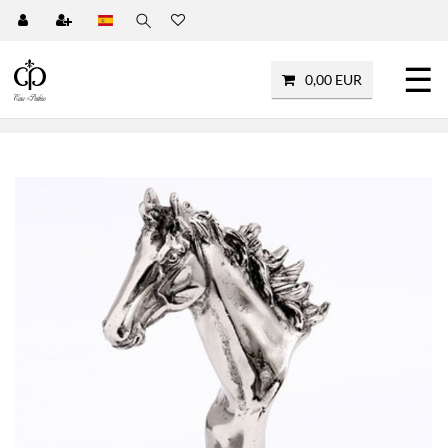
☰
0,00 EUR