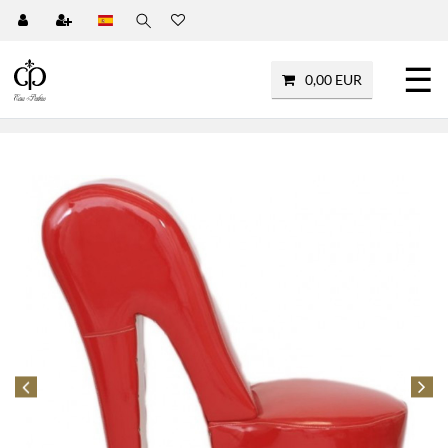
☰
0,00 EUR