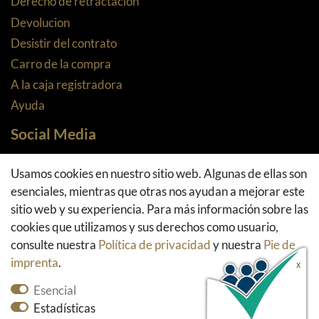
Derecho de retractación
Devolucion
Desistir del contrato
Carro de la compra
A la caja registradora
Ayuda
Social Media
Facebook
Usamos cookies en nuestro sitio web. Algunas de ellas son
Instagram
esenciales, mientras que otras nos ayudan a mejorar este
Pinterest
sitio web y su experiencia. Para más información sobre las
Youtube
cookies que utilizamos y sus derechos como usuario,
Houzz
consulte nuestra
Política de privacidad
y nuestra
Pie de
imprenta
.
Esencial
Estadísticas