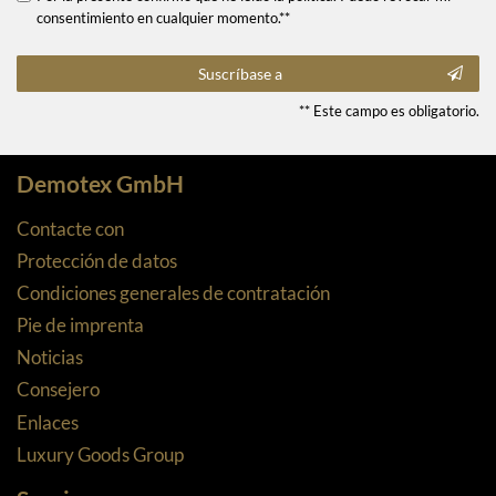
consentimiento en cualquier momento.**
Suscríbase a
** Este campo es obligatorio.
Demotex GmbH
Contacte con
Protección de datos
Condiciones generales de contratación
Pie de imprenta
Noticias
Consejero
Enlaces
Luxury Goods Group