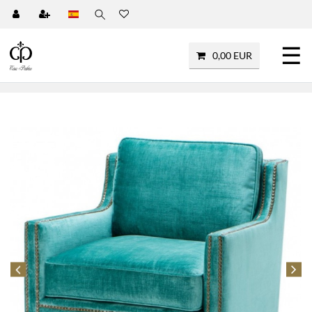
☰
0,00 EUR