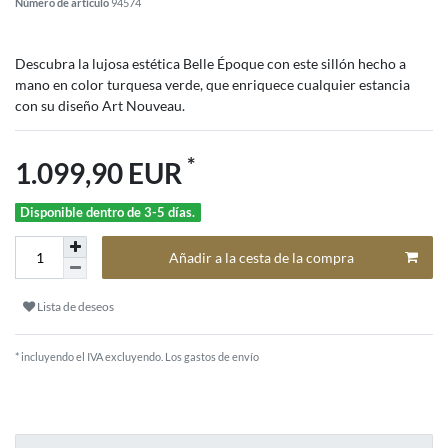
Número de artículo
94574
Descubra la lujosa estética Belle Époque con este sillón hecho a
mano en color turquesa verde, que enriquece cualquier estancia
con su diseño Art Nouveau.
*
1.099,90 EUR
Disponible dentro de 3-5 días.
Añadir a la cesta de la compra
Lista de deseos
* incluyendo el IVA excluyendo.
Los gastos de envío