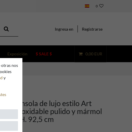
0
Ingresa en
Registrarse
Exposición
$ SALE $
0,00 EUR
 otras nos
cookies
ad
y
stes
no Consola de lujo estilo Art
cero inoxidable pulido y mármol
x 30 x H. 92,5 cm