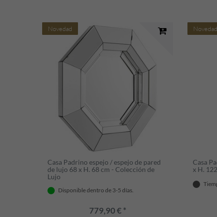
Novedad
Noveda
Casa Padrino espejo / espejo de pared
Casa Pa
de lujo 68 x H. 68 cm - Colección de
x H. 122
Lujo
Tiem
Disponible dentro de 3-5 días.
779,90 € *