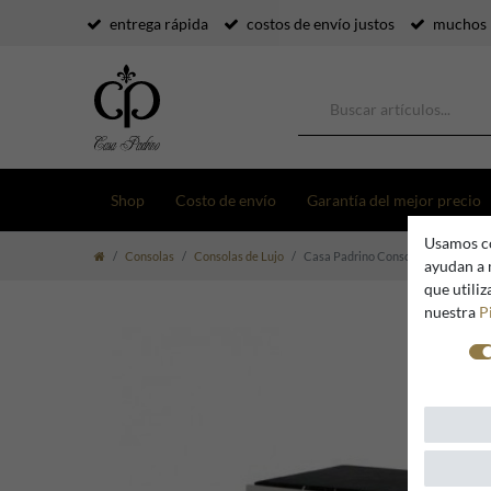
entrega rápida
costos de envío justos
muchos 
Shop
Costo de envío
Garantía del mejor precio
Usamos co
Consolas
Consolas de Lujo
Casa Padrino Consola de lujo estilo
ayudan a 
que utili
nuestra
P