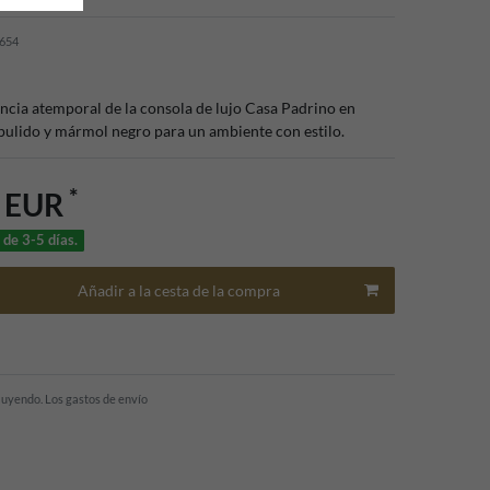
654
ncia atemporal de la consola de lujo Casa Padrino en
pulido y mármol negro para un ambiente con estilo.
*
0 EUR
 de 3-5 días.
Añadir a la cesta de la compra
cluyendo.
Los gastos de envío