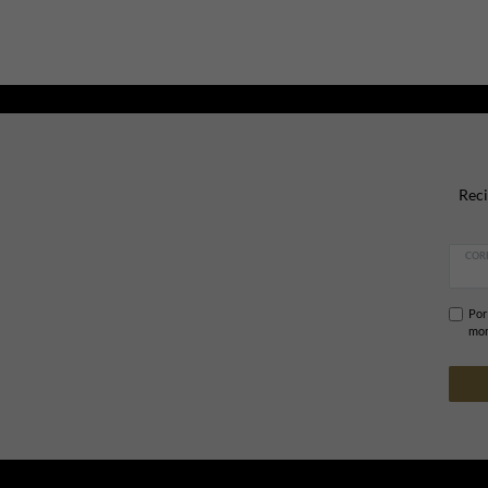
Reci
COR
Por
mom