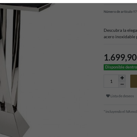
Número de artículo
97
Descubra la elega
acero inoxidable 
1.699,9
Disponible dentro
Lista de deseos
* incluyendo el IVA ex