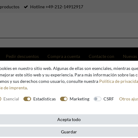
productos
Hotline +49-212-14912917
Pedir descuentos
Compra a cuenta
Contacte con
Nuevas
okies en nuestro sitio web. Algunas de ellas son esenciales, mientras que
 Art Déco en acero inoxidable pulido y mármol negro 70 x 30 x H. 92,5 cm
mejorar este sitio web y su experiencia. Para más información sobre las 
zamos y sus derechos como usuario, consulte nuestra
Política de privacid
ie de imprenta
.
Casa Padrino
Esencial
Estadísticas
Marketing
CSRF
Otros aju
Casa Padri
Déco en a
Acepta todo
negro 70 
Guardar