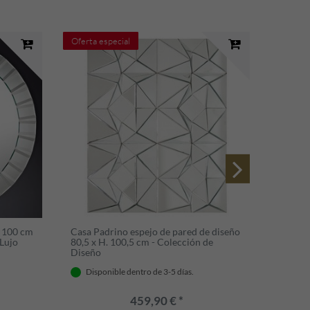
Oferta especial
Ø 100 cm
Casa Padrino espejo de pared de diseño
Casa Pa
 Lujo
80,5 x H. 100,5 cm - Colección de
estilo 
Diseño
Tiem
Disponible dentro de 3-5 días.
459,90 € *