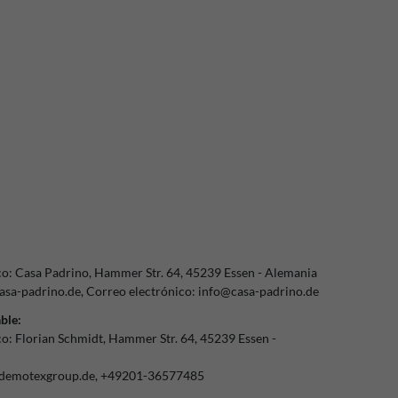
co:
Casa Padrino
Hammer Str.
64
45239
Essen
Alemania
sa-padrino.de
Correo electrónico:
info@casa-padrino.de
ble:
co:
Florian Schmidt
Hammer Str.
64
45239
Essen
demotexgroup.de
+49201-36577485