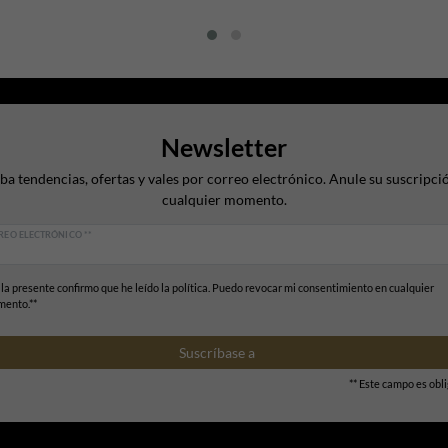
Newsletter
ba tendencias, ofertas y vales por correo electrónico. Anule su suscripci
cualquier momento.
REO ELECTRÓNICO **
 la presente confirmo que he leído la política. Puedo revocar mi consentimiento en cualquier
ento.**
Suscríbase a
** Este campo es obli