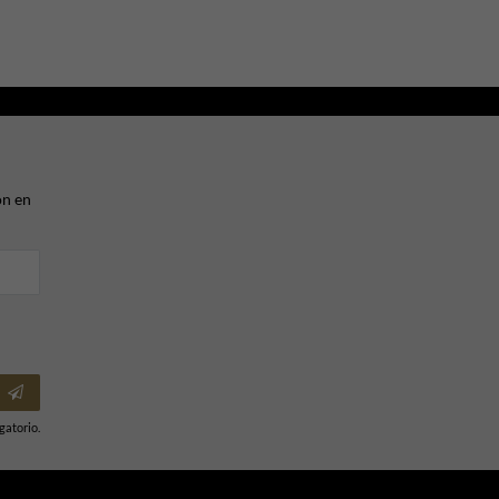
ón en
gatorio.