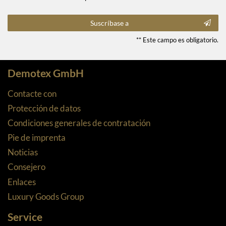
Suscríbase a
** Este campo es obligatorio.
Demotex GmbH
Contacte con
Protección de datos
Condiciones generales de contratación
Pie de imprenta
Noticias
Consejero
Enlaces
Luxury Goods Group
Service