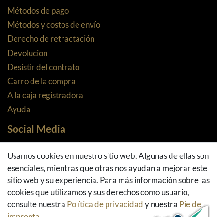
Métodos de pago
Métodos y costos de envío
Derecho de retractación
Devolucion
Desistir del contrato
Carro de la compra
A la caja registradora
Ayuda
Social Media
Facebook
Usamos cookies en nuestro sitio web. Algunas de ellas son
Instagram
esenciales, mientras que otras nos ayudan a mejorar este
Pinterest
sitio web y su experiencia. Para más información sobre las
Youtube
cookies que utilizamos y sus derechos como usuario,
Houzz
consulte nuestra
Política de privacidad
y nuestra
Pie de
imprenta
.