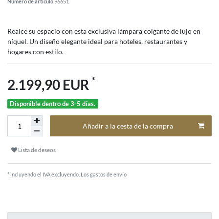
Número de artículo
96651
Realce su espacio con esta exclusiva lámpara colgante de lujo en
níquel. Un diseño elegante ideal para hoteles, restaurantes y
hogares con estilo.
*
2.199,90 EUR
Disponible dentro de 3-5 días.
Añadir a la cesta de la compra
Lista de deseos
* incluyendo el IVA excluyendo.
Los gastos de envío