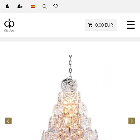
☰
0,00 EUR