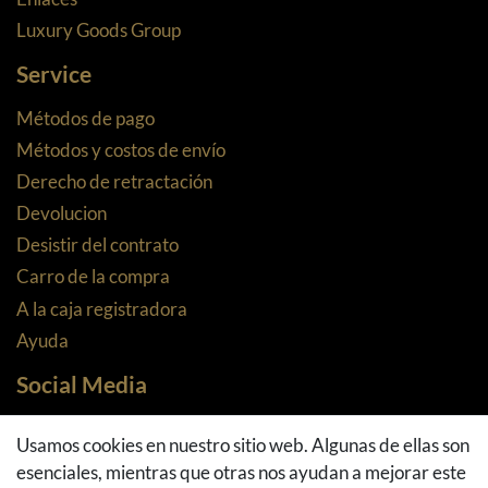
Luxury Goods Group
Service
Métodos de pago
Métodos y costos de envío
Derecho de retractación
Devolucion
Desistir del contrato
Carro de la compra
A la caja registradora
Ayuda
Social Media
Facebook
Usamos cookies en nuestro sitio web. Algunas de ellas son
Instagram
esenciales, mientras que otras nos ayudan a mejorar este
Pinterest