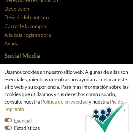
Derecho de retractación
Devolucion
Desistir del contrato
Carro de la compra
A la caja registradora
Ayuda
Social Media
Facebook
Usamos cookies en nuestro sitio web. Algunas de ellas son
Instagram
esenciales, mientras que otras nos ayudan a mejorar este
Pinterest
sitio web y su experiencia. Para más información sobre las
Youtube
cookies que utilizamos y sus derechos como usuario,
Houzz
consulte nuestra
Política de privacidad
y nuestra
Pie de
imprenta
.
Esencial
Estadísticas