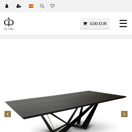
☰
0,00 EUR